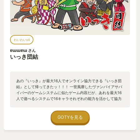
わいわいx4
ɐɯɯɐɯ
さん
いっき団結
あの『いっき』が最大16人でオンライン協力できる『いっき団
結』として帰ってきたッ！！！ 一世風靡したヴァンパイアサバ
イバーのゲームシステムに似たゲーム内容だが、あれを最大16
人で遊べるシステムで16キャラそれぞれの能力を活かして協力
することでステージクリアを目指す ヴァンサバ同様に主に敵キ
ャラを避けるだけというシステムだが、集まった友人（他、野
良）とはじめ4人パーティを組みゲームを開始し、ステージを進
GOTYを見る
めることでほかのパーティと合流し、8人、16人パーティへとま
さに一揆と言えるムーブメントへ発展していく 仲間と合流でき
たときにふんわりとした感動がある笑 フレンドとならボイスチ