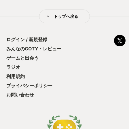
ャットで会話しながら遊べてなお良しである 悲しいかなクリア
までを通したステージが基本的に幅がなく毎回おなじになるの
で単調すぎて、何度も遊ぶには厳しいところではあり、各キャ
トップへ戻る
ラの的確な行動が分かってるメンバーが集まると作業感が強く
なってしまう…
ログイン / 新規登録
みんなのGOTY・レビュー
ゲームと出会う
ラジオ
利用規約
プライバシーポリシー
お問い合わせ