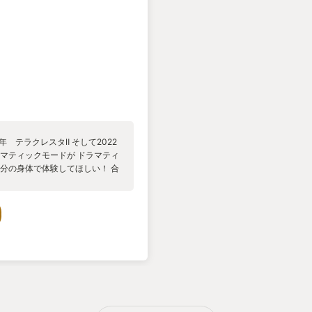
2年 テラクレスタⅡ そして2022
ラマティックモードが ドラマティ
自分の身体で体験してほしい！ 合
ラス」「ツクヨミ」「スサノオ」
・ゾファーの軍勢をヤッツケロ！
LCの導入を急ぐべきだ！ 未体
 あ～！ビビッと来たー！