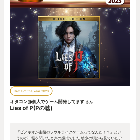
Game of the Year 2023
オタコン@個人でゲーム開発してます
さん
Lies of P(Pの嘘)
「ピノキオが主役のソウルライクゲームってなんだ！？」とい
うのが一報を聞いたときの感想でした 幼少の頃から見ていたア