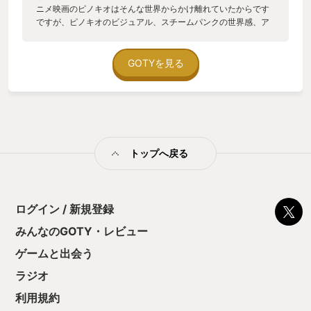
ニメ映画のピノキオはそんな世界からかけ離れていたからです
ですが、ピノキオのビジュアル、スチームパンクの世界感、ア
クションの爽快性など魅力的な要素が多くあり、実際にプレイ
してみるとそのどれもがマッチしており素晴らしいゲーム体験
をさせてくれる作品でした！ 一見シンプルそうに見えますが実
GOTYを見る
はゲームとしての要素も多く、左腕のギミック選択や、武器の
カスタマイズ（ブレード部分と柄の部分を取り換えることがで
き、大きなブレードも小さな柄にするとぶんぶん振り回せるよ
うになるなど）、武器の摩耗を左ひじの関節部で回復するなど
オリジナル要素もふんだんにあります 特に好きなのが、ピノキ
オらしい要素としてNPCとの会話の中で嘘をつくかどうかの選
トップへ戻る
択です 制限時間内に優しさで嘘をつくか無慈悲に真実を告げる
かの選択を迫られる場面では、相手の気持ちを考えるという事
を改めて求められました ストーリーや世界観はゲームオリジナ
ルのものとなってますが、ゼペットさんやジミニーなどの有名
なキャラクターがこの世界ならではの姿で出会えるのでとても
ログイン / 新規登録
新鮮な気持ちで遊ぶこともできました ボスキャラに関してもと
みんなのGOTY・レビュー
てもユニークで特に黒兎兄弟などは敵ながらに好きになれる感
じもあり、この辺りも魅力の一つかと思います DLCや次回作の
ゲームと出会う
話もあるようなので、これからもこのシリーズを楽しんでいき
たいと思える最高の作品でした！
ラジオ
利用規約