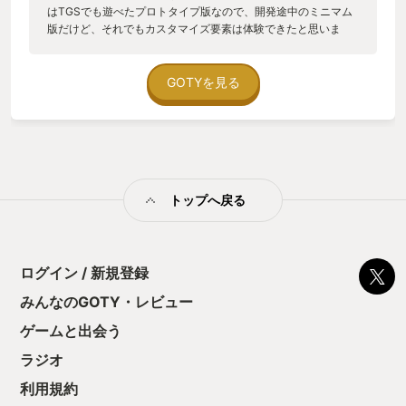
はTGSでも遊べたプロトタイプ版なので、開発途中のミニマム
版だけど、それでもカスタマイズ要素は体験できたと思いま
す。 上半身（胴体）、下半身（足）、腕、頭、武装をベースに
武装や装飾を好きな位置・角度で付け足してオリジナルデザイ
ンのロボットを製作する本作、特にカスタムメックウォーズの
GOTYを見る
特徴は制限が緩いところです。 腕をいっぱいつけてもOK、装飾
はどこに着けてもOK、サイズも色々あってそれらのパーツを戦
闘で少しづつ拾ってくるので徐々にカオス化していきそう。 そ
ういえばオリジナルメカを操作して敵を倒していく作品は数多
くは無いにしても、 いくつかありましたね。 アーマードコア
・骨太アクション ・修理費＞収入 メダロッド ・GBから遊べる
トップへ戻る
老舗 ・コマンドRPGだったりアクションだったり カスタムロボ
・アクション ・64で大人気 カルネージハート ・シミュレーシ
ョン ・AIまでカスタマイズ ガンダムトゥルーオデッセイ ・
RPG ・俺ガンダム ガンダムブレーカー ・アクションRPG ・俺
ガンダム バンビートロット ・アクションRPG ・操作性が良い
ログイン / 新規登録
フロントミッション ・シミュレーションRPG ・骨太シミュ メ
みんなのGOTY・レビュー
ガトン級ムサシ ・アクションRPG ・熱い カルネージハートの
AIカスタムは出来ないにしても、メカのカスタマイズは随一に
ゲームと出会う
なるんじゃないでしょうか。 このゲームでどんなロボを作って
くるのかユーザの作品に期待大。 あと公式w
ラジオ
利用規約