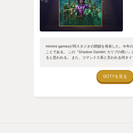
mimimi gamesが同スタジオの閉鎖を発表した。今
ことである。 この『Shadow Gambit: カリブの
ると思われる。 また、コマンドス系と言われる同タ
るのさえ難しいかもしれない。 コマンドス系ゲーム
するMGS１のようなものだ。ステルスゲームにおい
ームプレイに影響を与える大きな要素の一つだろう。
GOTYを見る
してみたものの、予想しない方向の敵に見つかり、結
くまで逃げるかしてしまう。キャラクターのスタイリ
劇になってしまうなんてことはないだろうか？ クイ
一斉に動き出す予約行動のシステムにより、例えばA
ろをBが走り抜けるだとか、2人向かい合わせの敵を
ないようにするだとかができるようになる。またキャ
より、様々な工夫を行うことができる。 mimimi ga
Shadow Tactics、 Desperados III、Shadow 
船の航海士となった主人公が、アンデットの仲間たち
謎のお宝を探すというストーリーだ。 びっくりするほ