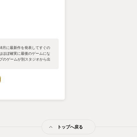
年の8月に最新作を発表してすぐの
呪い』はほぼ確実に最後のゲームにな
イプのゲームが別スタジオから出
とは、一言でいえば多人数を指揮
て、プレイヤーの質と根気は、ゲ
「まぁ大丈夫だろう」と飛び出
局撃ち合いになってしまうか遠
ッシュさに反してドタバタ潜入
ックセーブの手軽さと、せーので
が注意を引いているうちにその後
同時に倒すことでアラートを鳴ら
ラクターごとの特技や能力差に
mesのコマンドス系ゲームは、
Gambitと進化してきた。 今作では幽霊
トップへ戻る
を復活させ、亡き船長の残した
ど1ミリも共感できない。 でも