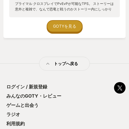
プライマル クロスプレイでPvEvPが可能なTPS。 ストーリーは
意外と複雑で、なんで恐竜と戦うのかストーリー内にしっかり
理由があるけど、そんなことは気にせず撃ち合うゲーム（ネタ
ばれ防止） アタッカー・タンク・ヒーラー３つのロールを使い
わけることが重要で、戦闘中でもロールを切り替えることがで
GOTYを見る
きるので、雑魚が多い時はアタッカーだけど大型恐竜が来たと
きはタンクやヒーラーに切り替えたり、高低差の多いエリアに
入ったらジャンプ力の高いキャラクターに切り替えたり、アド
バンテージをコントロールできるところが面白い。 カプコン製
ということもあり、ストリートファイター６とコラボしたり、
モンハンとコラボしたり、ちょくちょく遊べそう。 どこかの記
トップへ戻る
事で読んだけど、カプコンさんはモンハンなどをクロスプレイ
対応にしたいらしく、エグゾプライマルはその技術確立に向け
た試験的クロスプレイ対応作とのことで、今後のカプコンに期
待を込めてこの作品を応援してます。
ログイン / 新規登録
みんなのGOTY・レビュー
ゲームと出会う
ラジオ
利用規約