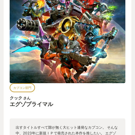
カプコン部門
クック
さん
エグゾプライマル
出すタイトルすべて隙が無く大ヒット連発なカプコン。 そんな
中、2023年に新規ＩＰで発売された本作を推したい。 エグゾ