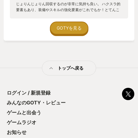
じょりんじょりん回収するのが非常に気持ち良い。 ハクスラ的
要素もあり、装備やスキルの強化要素がこれでもか！とてんこ
盛りで これがもうずーーっとできる。なので限界まで雑魚を蹂
躙して出来る所まで強化、 ストーリーを少し進めたらまた限界
まで雑魚を蹂躙して強化、というスタイルで進めた。 ボスは一
GOTYを見る
部、シューティングゲームかという位に弾をばらまいてくるの
もいてなかなか手強いが、 しっかり強化していれば力押しでも
そこそこ何とかなるのは良バランスと思います。 ストーリーは
主人公と幼馴染の女の子が村でモンスターに襲われて・・ 気が
付くと無人のベットの上。何故か一緒にいたしゃべるカラスと
一緒に、 記憶を探して旅に出る、といった王道的なはじまり。
トップへ戻る
なんですが、時を戻す力のある天秤を手に入れた所から不穏な
感じに。 時を戻して何かを救ったら、代わりに何が犠牲になっ
た・・みたいな胸をえぐる展開が続く。うん、好み。 このあた
りのややダークな展開はドラクエのブラックな展開に似ている
と思うので、 ドラクエのストーリーが好きな人にはきっと刺さ
ログイン / 新規登録
ると思います。 で、お前は敵だったんかーい、やっぱり味
みんなのGOTY・レビュー
方！？みたいな展開も多いですがやっぱり熱い。 1本芯の通っ
たストーリーで道中は謎だらけですが、最終的にはしっかり伏
ゲームと出会う
線回収もされて、 非常にすっきりとした読後感を得られます。
クリアにはそこそこ時間がかかりますが、じょりんじょりんし
ゲームラジオ
ている時間が気持ち良いので問題無し。 未体験の方は是非一
お知らせ
度、じょりんじょりんして頂きたい。