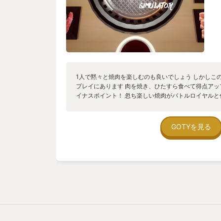
1人で黙々と焼肉を楽しむのも良いでしょう しかしこ
プレイにあります 肉を焼き、ひたすら食べて得点アッ
イナスポイント！ 忽ち楽しい焼肉がバトルロイヤルと
張る！ ボイチャしながら盛り上がり！ 箸休めにサン
SEの秀逸さも光る！ 更にこのゲームを楽しむには 
ルも必要である 子プレーヤー達が、如何に肉を上手く
GOTYを見る
レーヤーに食べさせ高得点を競う 接待焼肉 2VS2の
ダブルス プレイヤーが目隠しをして 聴覚だけをたより
だプレーヤーの数だけ無限のルールが考え付きそうな 
￥290になっていた洒落も効いている！（Steam版） St
レイも可能！ 焼いて焼いて焼きまくれ！ 2023/11/
レーターが基本プレイ無料で配信開始！ Steam版、sw
さらに焼いて焼いて焼きまくれ！！