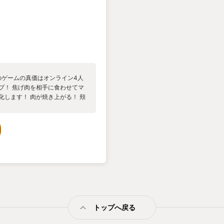
のゲームの真価はオンライン4人
プ！ 焦げ肉を相手に食わせてマ
化します！ 肉が焼き上がる！ 頬
チュを齧る！ これらを再現する
プレーヤー達が考えるローカルルー
焼き、 最高のタイミングで親プ
チームに分かれて得点を競う 焼肉
に対戦する 心眼焼肉！ まだま
焼肉シミュレーター セール時に
eam版とswitch版のクロスプ
29追記 なんとスマホ版焼肉シミュ
itch版ともクロスプレイ可能！
トップへ戻る