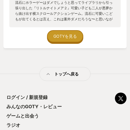
流石にホラーゲーはダメでしょうと思ってライブラリから引っ
張り出した『リトルナイトメア２』可愛い子ども二人が悪夢か
ら抜け出す横スクロールアクションゲーム。流石に可愛いこど
もが出てくるとは言え、これは案外ダメだろうな〜と思いなが
ら妻に見せたところ意外と大丈夫そうと言うことで初めてみる
と最初のチャプタからハラハラドキドキの展開にギャーギャー
言いながらプレイ。1週目のエンディングは二人して「・・・」
GOTYを見る
「てことはどう言うこと！？」とこーじゃないあーじゃないと
考察を繰り広げながら２週目でトロコンを目指しながら真エン
ディングへ…スッキリしない！もやもやが残りながらも
YOUTUBEで考察動画を見て解説を聞いていたら『リトルナイ
トメア３』はコープだと！？ 最近壊れかけていたコントローラ
ーを買い替えたので、コントローラーは手元に２台ある…。 次
トップへ戻る
は妻に何のゲームをさせようか…。
ログイン / 新規登録
みんなのGOTY・レビュー
ゲームと出会う
ラジオ