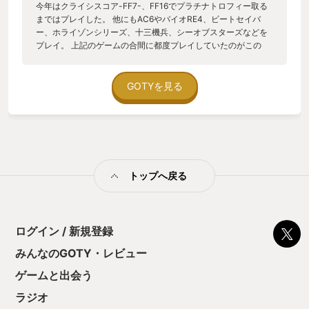
今年はクライシスコア-FF7-、FF16でプラチナトロフィー取る
まではプレイした。 他にもAC6やバイオRE4、ビートセイバ
ー、ホライゾンシリーズ、十三機兵、シーオブスターズなどを
プレイ。 上記のゲームの合間に都度プレイしていたのがこの
「シアトリズム ファイナルバーライン」 プラチナトロフィー
取るまではそれを目的にプレイしていた感があったけど、その
後からが本番だった。上達することを目指さなくて良い、好き
GOTYを見る
なように気が向いたときに気ままにプレイ。下手でも面白い。
安定のFF7、BRA・BRAやSQ Chipsからのアレンジ曲、FFオリ
ジンのジャックガーランドのテーマ曲、FF16のボス曲など、こ
れまでFFが積み重ねてきた圧倒的ボリュームだから成せる体
験。 スクエアゲームのアレンジBGM集？のSQ シリーズの存在
を知れたのもよかった。FF16は盛り上がる曲が多いことを改め
トップへ戻る
て実感。 もっとFFシリーズを遊びたいけど、時間を割けられな
い。 そんなときにファイナルバーライン。自分の中で血肉とな
ったFF体験を呼び覚ます。 これぞクリスタルの加護を断ち切れ
ない物語。
ログイン / 新規登録
みんなのGOTY・レビュー
ゲームと出会う
ラジオ