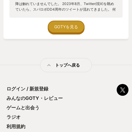
降は触れていませんでした。 2023年8月、Twitter(現X)を眺め
ていたら、スパロボDD4周年のツイートが流れてきました。 何
だか懐かしいなあと思い、DLしてプレイを再開したのですが、
当時とは色々変わっていて、さすがに戸惑ってしまいました。
それでも継続してプレイしていたら、だんだん慣れてくるもの
GOTYを見る
で、当時育てていた真ゲッターも前より強く育ち、気持ちよく
俺TUEEEできるようになってしました。 まぁそれだけではユア
ゴテイに選ぶ程のものではありません。 ここに選ぶ理由は、と
あるコラボシナリオが復刻したことが原因です。 それは、
SSSS.グリッドマンとのコラボ。 グリッドマンは、色々な世界
に介入し、世界を救って立ち去っていくヒーローなのですが、
トップへ戻る
コラボシナリオで彼が介入した世界は、なんとウィンキースパ
ロボ世界。 第2次スーパーロボット大戦からスーパーロボット
大戦Fまでの世界を再び体感できたんです。 僕が青春をつぎ込
んだあの頃のスパロボ世界。 サイバスターのマサキ・アンドー
が、でかい耳くそを見せるために異世界から召喚された、原作
ログイン / 新規登録
には登場しない破嵐財閥が全ての不都合を何とかしてくれた。
みんなのGOTY・レビュー
あの世界を思い出させてくれたんです。 そんなスパロボDD
を、来年以降もサ終しないように盛り上げていこうと思い、今
ゲームと出会う
回のユアゴテイに選出させていただきました！ ありがとう、ス
パロボ！
ラジオ
利用規約