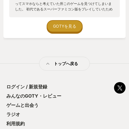
ってスマホならと考えていた所このゲームを見つけてしまいま
した。 初代であるスーパーファミコン版をプレイしていたため
とても懐かしくなり当時小学生だった私にはクリアするのが難
しいゲームだったのを思い出し思わず購入。 こんな感じだった
なぁと思いながらプレイしていましたが違う所もありました。
GOTYを見る
ですが面白さは何も変わらず当時と同じようにのめり込んでし
まいました。 スマホのおかげですぐにどこでもできるのが素晴
らしいのはありましたがスマホ画面に表示されるボタンでの操
作のため誤操作をしてしまい、1つのミスが命取りになるこのゲ
ームでは何度死んだことか… 子どものいる生活に慣れ、多少落
ち着くことができたら据え置きのゲームを再びやろうと決心し
トップへ戻る
ていたのですが未だにプレイしてしまいます。 やりたいと思っ
ているゲームはたくさんあるはずなのにこのゲームはどうして
もやめられません。 今年を振り返るとゲームしたい欲を充分に
満足させてくれたのはこの一本でした。
ログイン / 新規登録
みんなのGOTY・レビュー
ゲームと出会う
ラジオ
利用規約