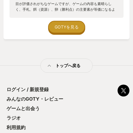
目が評価されがちなゲームですが、ゲームの内容も素晴らし
く、手札、餌（資源）、卵（勝利点）の主要素が等価になるよ
うに設定されており、初期手札次第で様々なプレイングが出
来、上手くプレイ出来ればちゃんと勝つ事が出来ます。プレイ
ヤー同士で不利与える要素がない故にカジュアルに遊んでも、
GOTYを見る
ゲーム進行に影響が少ないので誰でも遊び易いです。コンポー
ネント（カード）の種類が多いのでリプレイ性も非常に高いで
す。 カードパワーにバラつきがあるので、初期手札が不利だと
逆転が難しい所が残念でした。
トップへ戻る
ログイン / 新規登録
みんなのGOTY・レビュー
ゲームと出会う
ラジオ
利用規約