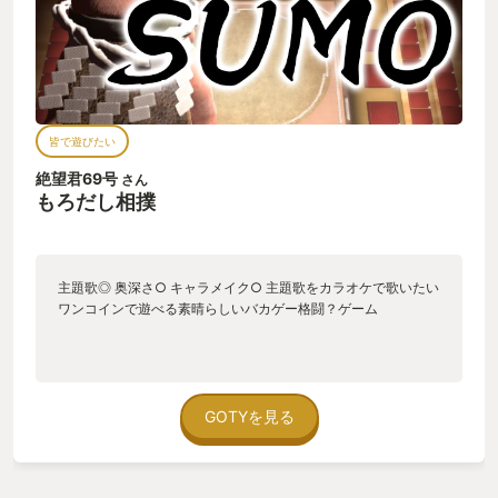
皆で遊びたい
絶望君69号
さん
もろだし相撲
主題歌◎ 奥深さ○ キャラメイク○ 主題歌をカラオケで歌いたい
ワンコインで遊べる素晴らしいバカゲー格闘？ゲーム
GOTYを見る