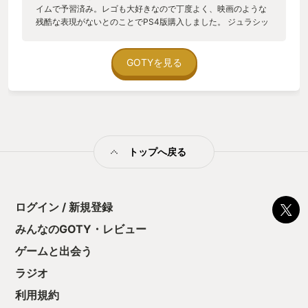
イムで予習済み。レゴも大好きなので丁度よく、映画のような
残酷な表現がないとのことでPS4版購入しました。 ジュラシッ
クパークシリーズの映画をレゴの世界観で追体験しながらレゴ
特有のアクションをするような内容。塞がった道を通るために
トリケラトプスを使って障害物を破壊したり、川を渡るために
GOTYを見る
ブロックで橋を作ったりと、子供向け難易度ですが大人も一緒
に楽しめました。 3Dのキャラを操作するのに悪戦苦闘する子ど
もたちの姿を含めて、忘れられないゲームになりました。
トップへ戻る
ログイン / 新規登録
みんなのGOTY・レビュー
ゲームと出会う
ラジオ
利用規約