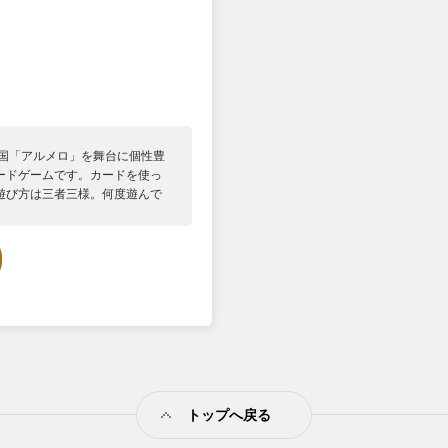
の国「アルメロ」を舞台に個性豊
ードゲームです。カードを使っ
遊び方は三者三様。何度遊んで
を使ったギャンブル性があるの
魅力の一つ。 ボードゲームなの
界観と一緒にルールを覚えられ
覚えることができます。 あまり
ームだからと迷っている方には
トップへ戻る