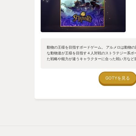
動物の王様を目指すボードゲーム。 アルメロは動物
な動物達が王様を目指す４人対戦のストラテジー系ボ
た戦略や能力が違うキャラクターに合った戦い方など
も飽きない作りになっています。また特殊なサイコロ
で、単純に強いキャラが勝つと言うわけではないのも
でルールを覚えるという手順が必要になりますが、世
GOTYを見る
るチュートリアルがあるため、楽しみながらルールを
有名ではない作品なので知らなかった方や、ボードゲ
是非プレイしてほしい作品です。