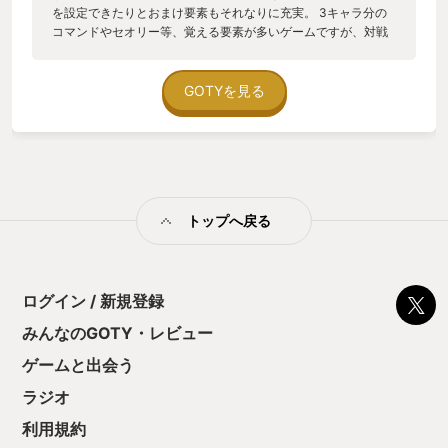
を設定できたりとおまけ要素もそれなりに充実。 3キャラ分の
コマンドやセオリー等、覚える要素が多いゲームですが、対戦
格闘ゲームとしては完成度は高いです。 システムやセオリーを
覚えた先にある対戦の楽しさは至高。 間違いなく今年一番遊ん
だゲーム。
GOTYを見る
トップへ戻る
ログイン / 新規登録
みんなのGOTY・レビュー
ゲームと出会う
ラジオ
利用規約