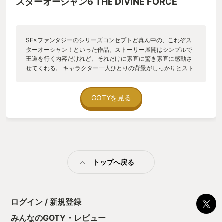
スターオーシャン6 THE DIVINE FORCE
SF×ファンタジーのシリーズコンセプトど真ん中の、これぞス
ターオーシャン！といった作品。ストーリー展開はシンプルで
王道を行く内容だけれど、それだけに素直に驚き素直に感動さ
せてくれる。 キャラクター一人ひとりの背景がしっかりとスト
ーリーや端々のプライベート会話で語られ、それぞれに感情移
入し、キャラたちを大好きにさせてくれます。 戦闘はフィール
ドからシームレスに突入、スピード感があって、多彩な術技で
GOTYを見る
爽快に楽しめます。戦闘中に敵の背後を取って有利に戦えるシ
ステムもパワーアップ。 音楽も、初作からのコンポーザー桜庭
統さんのグッとくるBGMで感情を高ぶらせてくれます。 そして
何と言ってもSOシリーズの要素で欠かせないのはアイテムクリ
エイション。紙から書籍を作ったり、パーツから機械を作った
り、鉱石を錬金術でより高価な鉱石にし、そこから武器防具を
トップへ戻る
作ったり等。物語の早い段階で強い装備も作れてしまい、ゲー
ムバランスを崩す可能性もあるけれど、作成成功率の低い良い
アイテムが作れた時の喜びや作る楽しさを感じられるのはこの
システムならでは。まさかいい大人になってからも、レアアイ
テムを作る為だけに一日中セーブとロードを何日も繰り返すと
ログイン / 新規登録
いう感覚が蘇るとは思わなかった…（笑）楽しい！！ 仲間との
みんなのGOTY・レビュー
感情度合いによってエンディングに変化があるお馴染みのシス