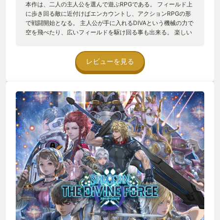
本作は、二人の主人公を選んで遊ぶRPGである。 フィールド上
に歩き回る敵に近付けばエンカウントし、アクションRPGの形
で戦闘開始となる。 主人公が手に入れるDIVAという機械の力で
空を飛べたり、広いフィールドを駆け回る事も出来る。 楽しい
要素が多い本作だが、キャラクターのモデルがお人形さんに近
く、時々ムービーシーンで棒立ちしているのがよりお人形さん
らしさを強化している気はする。 後半は少し駆け足さが目立つ
レビューを見る
が、楽しめる作品ではあると思う。