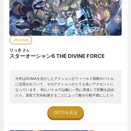
JRPG特別賞
りっき
さん
スターオーシャン6 THE DIVINE FORCE
今作はDUMAを活かしたアクションがフィールド移動やバトル
に活用されていて、そのアクションがとても良いアクセントに
なっています。 特にバトルでは敵に一気に突進して距離を詰め
たり、直前で方向転換することによって敵を行動不能にしたり
など、バトルの楽しさを押し上げています。 スターオーシャン
といえばバトル！と胸を張って言えるタイトルになっていると
個人的には思っています。 キャラクターも魅力的なキャラが多
GOTYを見る
く、ストーリーも王道で最後まで安心して遊べました。