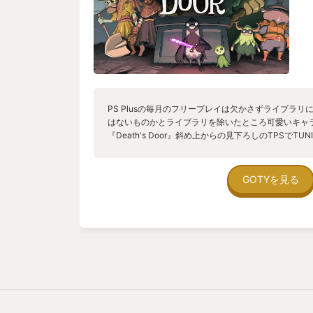
PS Plusの毎月のフリープレイは欠かさずライブラ
はないものかとライブラリを除いたところ可愛いキャ
『Death's Door』斜め上からの見下ろしのTPSでT
くに違いないと妻に見せてみると食いついた！ これ
世界観もあるがそこは可愛いキャラたちで何とかカバ
念したものの、こちらもワーキャー言いながら何とかク
GOTYを見る
ないほどのソウルライクで何度かは死んでしまったも
TUNIC好きには是非やっていただきたい一本。 さて
か…。