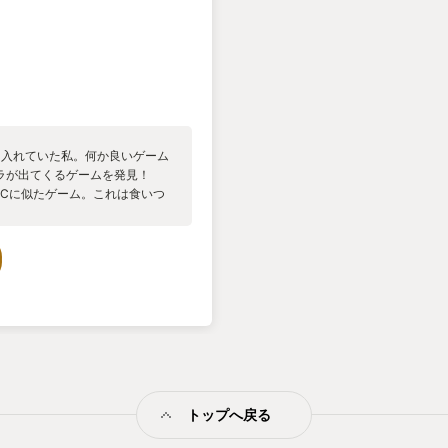
リに入れていた私。何か良いゲーム
ラが出てくるゲームを発見！
UNICに似たゲーム。これは食いつ
は少しグロい要素と少しダークな
ー！こちらはトロコン手前で断
リア。TUNIC同様、鬼畜でも
のの無理ではないレベル。
次妻とするゲームは何にしよう
トップへ戻る