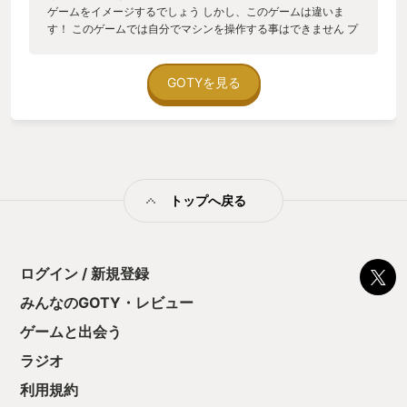
ゲームをイメージするでしょう しかし、このゲームは違いま
す！ このゲームでは自分でマシンを操作する事はできません プ
レイヤーはF1チームの裏方として勝利のために戦略を練った
り、パーツを開発したり、時には金策もしなければいけないの
です 発売からまもなく開発終了がアナウンスされたり、システ
GOTYを見る
ム面で単調になってしまう等々不満な点は少なからずあります
しかし、F1をレースゲームではなく別ジャンルで魅力を表現し
ている数少ないとても楽しいゲームです F1が好きな方は是非プ
レイしてくだい！
トップへ戻る
ログイン / 新規登録
みんなのGOTY・レビュー
ゲームと出会う
ラジオ
利用規約