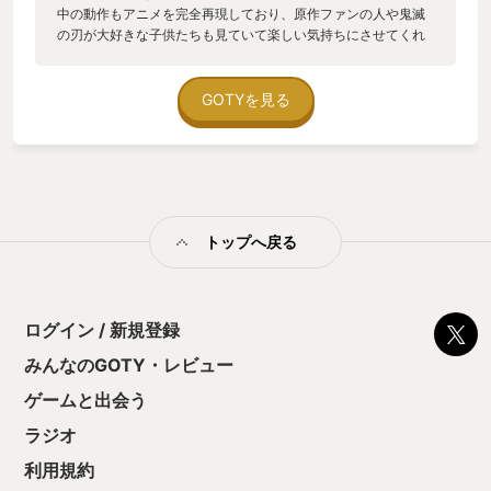
中の動作もアニメを完全再現しており、原作ファンの人や鬼滅
の刃が大好きな子供たちも見ていて楽しい気持ちにさせてくれ
ます。無限列車編までのストーリーが再現されていて、原作、
アニメ、映画を見た後でも、作中のストーリーは何度見ても泣
けるほどの再現力とクオリティになっています。ゲーム内のス
GOTYを見る
トーリーは満足のいく出来でした。グラフィックもとても綺麗
で、技や動き、奥義がカッコいいので操作していて楽しいで
す。。章ランクでSを取るのもやりがいのひとつです。鬼滅の刃
ファンとしては、ゲーム内の開放(一定時間強くなれる)を全集中
にしてくれたら、より原作らしさが出てよかったと思います。
コマンド入力が少なく奥義が出るのは子供や初心者にはやりや
トップへ戻る
すくていいけど、格闘ゲーム好きや格闘ゲームをやり込んでる
人には物足りなさがあるのではないかと思います。鬼滅の刃の
ファンなら名シーンや名言を振り返りながら楽しめるのと、戦
闘システムが奥深く格闘ゲームにハマるキッカケを作ってくれ
るようなゲームであると思うのででオススメですね。
ログイン / 新規登録
みんなのGOTY・レビュー
ゲームと出会う
ラジオ
利用規約