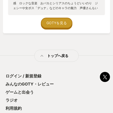
感 ロックな音楽 おバカとシリアスのちょうどいいのり ジ
ェシーや女ボス「デュナ」などのキャラの魅力 声優さんもい
い感じ ローカライズ完璧 優しめの難易度 クラフトの面白
さ クラフト用の道具の面白さ ビジュアルの絵のタッチもい
い 残虐さ バトルの爽快さもいい ３０時間でサブクエスト
GOTYを見る
すべてクリア スキルも全部取得 面白い！！ 分かりやすい
ストーリーですっきりとおわれる ゾンビーカーのレーシング
の面白さもいい やりこみもちゃんとある ボスが弱すぎエン
ディングあっさり目なのが少し残念なポイント しかしNPCの
ジェシーがいい DLCもやりたくなるな～ 素材集めも難しす
ぎない マップの種類はもうちょいほしいかな農業もシンプル
トップへ戻る
でいい とにかく全ての点でツボにはまったゲームでしたもっ
と多くの人にプレイしてほしい！！
ログイン / 新規登録
みんなのGOTY・レビュー
ゲームと出会う
ラジオ
利用規約