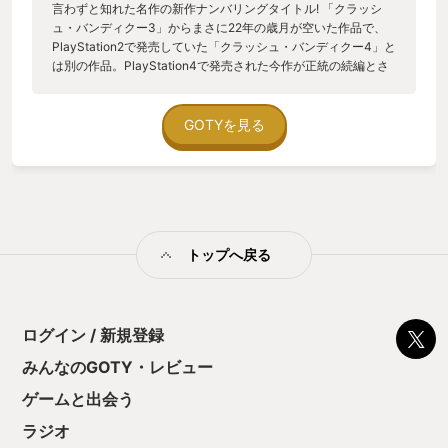
言わずと知れた名作の新作ナンバリングタイトル! 「クラッシ
ュ・バンディクー3」からまさに22年の歳月が空いた作品で、
PlayStation2で発売していた「クラッシュ・バンディクー4」と
は別の作品。PlayStation4で発売された今作が正統の続編とさ
れて、難しさも楽しさもパワーアップ!!少し難し過ぎるとの声も
聞くがそれもクラッシュ・バンディクーの良いところ!! 格好
良くて、可愛いクラッシュを是非プレイしてもらいたい!!!!
GOTYを見る
トップへ戻る
ログイン / 新規登録
みんなのGOTY・レビュー
ゲームと出会う
ラジオ