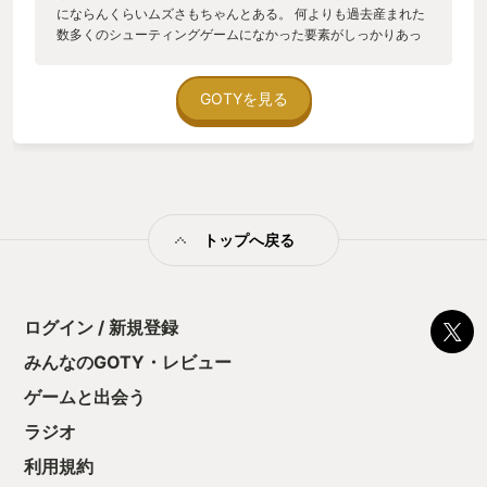
にならんくらいムズさもちゃんとある。 何よりも過去産まれた
数多くのシューティングゲームになかった要素がしっかりあっ
てこれでしか遊べないのが最高☺️ 三位一体の戦闘機を合体、分
離、フォーメーション、回避と攻撃を両立させたシステムは過
去見たことがなかったです😆 本来操作方法が多くなると難易度
GOTYを見る
調整が難しくなりすぎる節がありますが、それを差し引いても
今作は皆クリアまではできると思うし、また2Dシューティング
が注目される時が来るのを心待ちにしたい☺️
トップへ戻る
ログイン / 新規登録
みんなのGOTY・レビュー
ゲームと出会う
ラジオ
利用規約