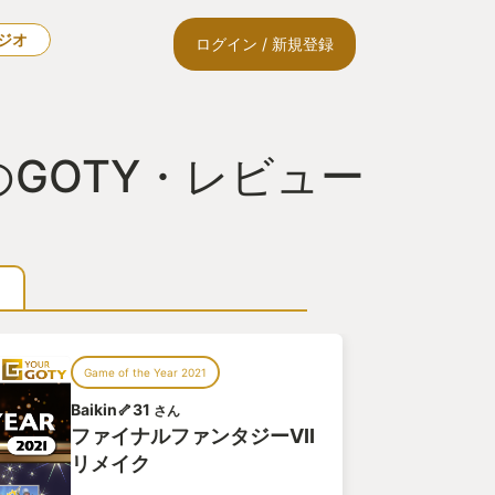
ラジオ
ログイン / 新規登録
のGOTY・レビュー
Game of the Year 2021
Baikin🦴31
さん
ファイナルファンタジーVII
リメイク