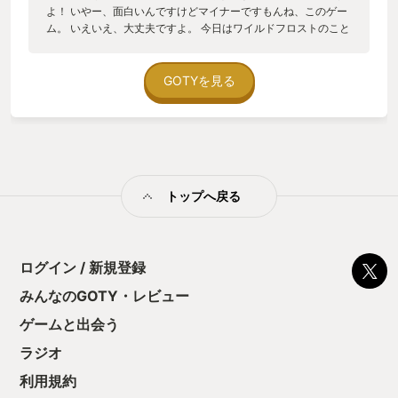
よ！ いやー、面白いんですけどマイナーですもんね、このゲー
ム。 いえいえ、大丈夫ですよ。 今日はワイルドフロストのこと
知らない方に一方的に愛をこめてこのゲームのこと伝えますの
で！ 【ワイルドフロストって何…？知らん…怖…】 ワイルドフ
ロストは2022年にリリースされたローグライクデッキ構築ゲー
GOTYを見る
ムです。 ローグライクデッキ構築ゲームってなんぞや？って方
は「Slay the Spire」っていう元祖長浜ラーメンみたいな大御所
タイトルがありますのでそちらを参照されてください。 舞台は
雪に覆われたツンドラ地方。 主人公であるあなたは三つのタイ
プの異なる部族を率いてマップの最奥を目指します。 道中では
新たな仲間との出会いやアイテムの入手、便利なアイテムを販
トップへ戻る
売しているショップなどがあり、手札であるデッキを強化して
いきながら手ごわい敵モンスターを撃破していきましょう。
【ふーん、…んで面白いの？】 正直なところ結構人を選ぶゲー
ムかもしれません。 というのも可愛らしい絵柄とは裏腹にゲー
ム難易度としてはかなり高めです…ぐぎぎ…。 理不尽極まりな
ログイン / 新規登録
い集中砲火にあってあっけなく全滅したりすることもあるので
みんなのGOTY・レビュー
すが、どちらかと言えば「えっ…なんで今の動きでやられた
の…？」という想定外の負け方をすることの方が多いような気
ゲームと出会う
がします。 なので、「はぁ？つまんねーやめやめ」って方も当
然いそうですし、「あーもう！次は失敗しないから！本当に次
ラジオ
はいけるから！！許さんぞカカロット！！！」って方もいらっ
利用規約
しゃるかと思います。 前者のタイプの方は他の方がYOUR