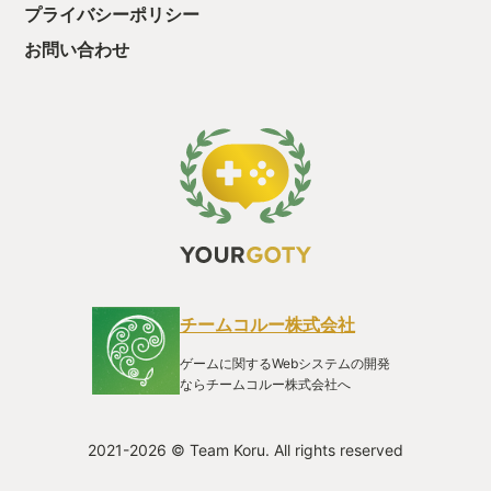
GOTYに選ばれている素晴らしいタイトルから選びなおす方が
プライバシーポリシー
良いかと思いますが、後者を選ばれる稀有な方は是非騙された
と思って遊んでみていただきたいです。 【やってみてもいいけ
お問い合わせ
ど、どのプラットフォームで遊べるん？】 今回このレビュー書
くまで知らなかったんですが、iOSとAndroidに対応しているよ
うなのでスマートフォンでも遊べます！うーん、気軽！ その他
はNintendo Switch、、Xbox One、Microsoft Windows、Xbox
Series X/Sに対応しています。 ちなみに私はNintendo Switch
で遊んでいますがとても快適ですよ！ 【お前の話が長いから50
文字以内で要約して】 手持ちのカードをせっせと強化して、半
ギレになりながらも遊んでしまう中毒性の高いゲームです！
（45文字） スキマ時間にちょっと遊ぶにも良いゲームなので、
この機会にウィッシュリストに放り込むなりして是非チェック
してみてください！
チームコルー株式会社
ゲームに関するWebシステムの開発
ならチームコルー株式会社へ
2021-2026 © Team Koru. All rights reserved