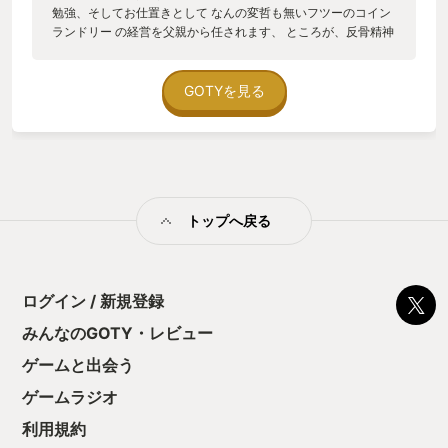
勉強、そしてお仕置きとして なんの変哲も無いフツーのコイン
ランドリー の経営を父親から任されます、 ところが、反骨精神
たっぷり年中無休反抗期というロックな精神を持った主人公 は
父親にナイショでコインランドリーを少しずつゲームセンター
に改造する、 ぶっ飛んだ計画を企てます。 というのがあらすじ
GOTYを見る
です🤣 概要を聞いてお気づきの方もいるかもしれませんが、こ
のゲームは洗濯物🧺×ゲームプレイ ×経営シュミレータ(時々店
内清掃、集金) という中々メッズラシ〜くて盛りだくさんな ゲ
ームのジャンルなのです笑 衣服を洗ってる最中にゲーム笑 脱水
を掛けている最中にゲーム笑 隙あらばゲーム!! 作業と娯楽を行
き来するのが面倒なのになぜだか クセになる😳 驚くべき点は想
トップへ戻る
像を遥かに上回るゲーム筐体の 数々🔥 そして、質より量では無
い! 楽しくてちょっとビビるくらいの 一つ一つのゲームのクウ
ォリティ高さｗｗ 「アレ、このゲームどこかで見たような🙄」
「あら、ヤダ懐かしい〜楽しい〜」 というようにオジサン達に
はノスタル爺〜 でデジャ・ブな体験ができ、 令和生まれの若者
ログイン / 新規登録
には90年代のゲームに触れて 逆に新鮮な体験ができるはず🔥🔥
みんなのGOTY・レビュー
なのでゲームを愛するすべての世代にオススメです👍👍 ps.デス
ストみたいにお仕事系ゲームが 好きな人にもオススメです〜🫡
ゲームと出会う
ゲームラジオ
利用規約