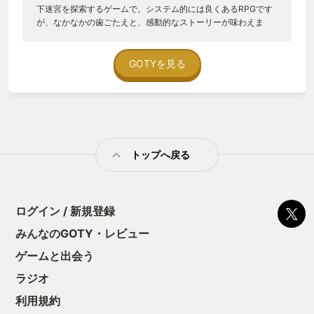
下迷宮を探索するゲームで。システム的には良くあるRPGです
が、なかなかの歯ごたえと、感動的なストーリーが味わえま
す。 主人公はチーフと呼ばれるダークエルフの女性で、芋の種
があると言われる島に派遣され、調査隊のリーダーをします。
プレイヤーはキャラメイクで作り、見た目は７種族あり能力は
GOTYを見る
変わらず見た目だけですが。クラスと言う物もあり、コチラは
スキルや能力も違うので、キャラメイク好きの自分にはバッチ
リはまりました。因みにパーティーは３人編成です。 最後に自
分が良かったと思うところは、儚げで何処か懐かしい感じの曲
が流れるなか、チーフと一緒に広い町の跡を歩くオープニング
で。世界観と相まってグッときました。因みにダンジョンの入
トップへ戻る
り口で手を振って送り出してくれるチーフも良かったところで
す。
ログイン / 新規登録
みんなのGOTY・レビュー
ゲームと出会う
ラジオ
利用規約