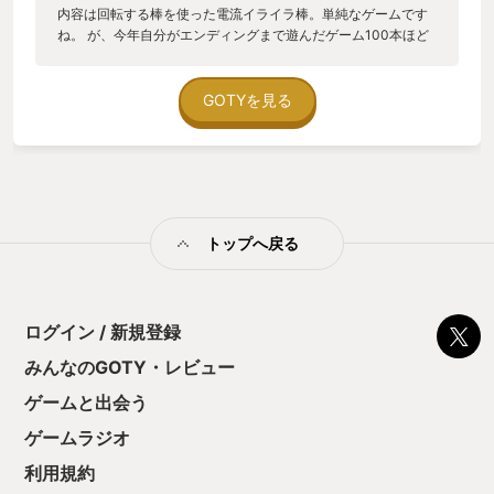
内容は回転する棒を使った電流イライラ棒。単純なゲームです
ね。 が、今年自分がエンディングまで遊んだゲーム100本ほど
を振り返った時。一番楽しく遊んだのは何かな?と考えたらこの
作品になりました。 1ステージは最初の方は3分もあれば終わる
ので他のゲーム遊ぶ前の準備運動がてらまず遊ぶというプレイ
GOTYを見る
スタイルでした。1面クリアしたら他のゲーム開始しようと思い
つつ、Nintendo Classicsの巻戻し機能を使ってたのでストレス
少なくサクサク進められるのでついつい数面遊んでしまってい
ました。 ゲームシステムが自分に合っていたのか、夢中になっ
て遊んでいました。 FC、SFCに夢中になった世代なのでドット
画面が落ち着きます。 携帯ゲームのソフトらしく短い時間で区
トップへ戻る
切りよく遊べるので他のゲームのお供にオススメ!実況動画向き!
続編も配信されて欲しい!
ログイン / 新規登録
みんなのGOTY・レビュー
ゲームと出会う
ゲームラジオ
利用規約