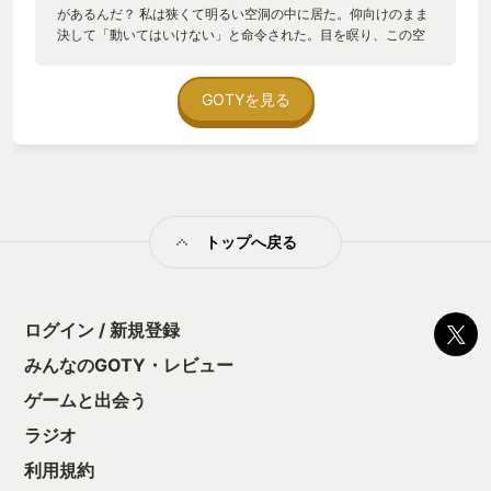
があるんだ？ 私は狭くて明るい空洞の中に居た。仰向けのまま
決して「動いてはいけない」と命令された。目を瞑り、この空
洞に入るキッカケになった日のことを思い返す。ここから出た
い。一刻も早く。 ーーー今年の夏は酷かった。雨も降らず猛烈
な暑さで、こぼれた弱音すらも枯れる酷暑だった。 額から落ち
GOTYを見る
る汗。真昼の冷たい汗……痛たたたた。そう、腰を。私は腰をや
ったのだ。布団の上で「動いていけない」と自分に言い聞かせ
て横たわっている。わかるだろう、サガットステージの背景を
思い浮かべてほしい。ただし仏とは真逆の表情。股には枕を挟
んでいる…これが腰には、やさしい体勢らしい。 なぜ？ 部屋
を掃除するためカーペットをはごうと屈んだ時だった。あーー
トップへ戻る
ー、いや、やめておこう。ここから腰を痛めた描写を事細かく
書いたところで面白いことなんて一つもない。エビチリの食レ
ポで「プリプリのエビおいし〜」くらい定番な展開だ！それ以
上でもそれ以下でもない「腰やっちゃったんだから！」それで
いいだろう。私は横たわり その日は、ひたすらネトフリのホ
ログイン / 新規登録
ラー映画を観ていた。腰やっちゃった奴には絶対的安全な場所
みんなのGOTY・レビュー
から観るホラー映画は最高のエンタメだ。私は一日中横になっ
て映画を観たり、もちろんゲームもしていたさ。腰をやっちゃ
ゲームと出会う
ったんだからという無敵の建前がある。一日中だ。一日中寝て
食べてエンタメを貪り過ごす。家族の誰からも文句は言われな
ラジオ
い「腰やっちゃったんだから」という無敵の建前。この建前を
利用規約
築く前に謝罪という基礎固めをしっかりした。本当であれば、