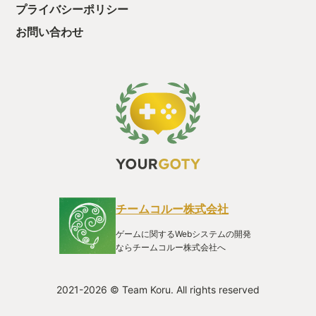
この日は家族とサントピアワールド（遊園地）に行こうと計画
プライバシーポリシー
していたのだ……そこは猛烈に謝罪をしたさ。猛烈な基礎固め
だ。その基礎の上に私は横たわりエンタメを貪っていた。許し
お問い合わせ
てほしいとは言わないが、許してほしい。 「Assemble with
care」 自然発生か誰かが仕掛けたか世の中には流行がある。例
えば2010年代前半ゲームの世界では高難易度で死んで覚える死
にゲーという言葉が生まれたり、2010年代後半からは武器防具
を拾い集め徐々に戦えるフィールドも狭くなり自ずと熾烈な戦
いとなるバトロワ系という新たなルールが生まれた。他にも例
を挙げればキリが無いほど流行は生まれてきた……2025年はど
うだっただろうか？Switch2発売、モンハン新作発売、サイレ
ントヒルfが話題を呼び、エクスペディション33が躍進した……
その裏で隠れたゲームの流行はご存知か？ はて。隠れた流
行……お前が気になっているから、よく目に入っただけでは？…
という助言は、ありがたく私の内ポケットにしまっておこう。
現在進行形でこの隠れたゲームジャンルは増え続いている。テ
チームコルー株式会社
レビ朝日・東映制作刑事ドラマ風に言うと「かくれゲーム流行
派」だ。 まず一つ目は、何が出るかな穴掘りゲー。これは穴を
ゲームに関するWebシステムの開発
一人で、または複数人でひたすら掘り続けるジャンルだ。多く
ならチームコルー株式会社へ
の人がゲームタイトルさえパッと思いつかないが、サムネやプ
レイ画面はよく見た覚えがあるのではないか。そしてもう一つ
は、壊れた物を直す修理ゲー。パズルゲームに近いジャンルか
2021-2026 © Team Koru. All rights reserved
もしれない。穴を掘るゲームはメジャーになりつつあるジャン
ルなので、穴掘りゲーを深掘りたい気持ちもある……ただ今回