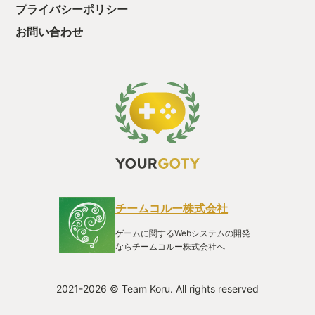
｢アルパカとサッカーを！ この陽気でカオスな物理学的なパー
プライバシーポリシー
ティーゲームでトロフィーを獲得しよう！｣ と書いてあった。
何も分からん。 今物理学って言ったか？？？ 実況動画も上がっ
お問い合わせ
てたが、 ｢調べずに挑んだ方がきっと面白いよ｣ と脳内の自分が
囁いたので、友達と集まる日まで起動せず温めていた。 そして
当日。 友達夫婦とご飯を食べて、ワインを飲んで、 ついにゲー
ムを起動。 ﾃｯﾃﾚｯﾃｯﾃﾃｯ、ﾋﾟｨｰｯ(笛)⤴︎⤴︎ 起動するやいなや、馬鹿み
たいなジングルと共にタイトルが現れる。 画面には大暴れする
アルパカたちと破裂するクラッカー。 バックではおっさんの陽
気な歌。 ひと目で分かる。 バカゲーだ。 内容はまだ全く分か
らないが、 まぁ多分サッカーをするゲームなんだろう。 どこか
のボタンでボールをキック出来て、凝ったゲームなら必殺技の
ひとつくらいあるかもしれない。 ピンと来てない友達を尻目に
適当にボタンを押すと、すぐに試合ルール設定画面へ。 話が早
い。 設定でボールを爆弾に変えられたように見えたが、見なか
ったことにして進む。 チーム分けするよう促され、いそいそと
チームコルー株式会社
2チームに分かれるアルパカたち。 決定ボタン押下して、つい
に試合開始。 …の前に、まず画面に操作説明が表示された。 あ
ゲームに関するWebシステムの開発
ぁ良かった、ちゃんと説明あるんだ。 ふむふむ、スティックで
ならチームコルー株式会社へ
操作ね。えーっと、シュートはどのボタンで…と確認している
と突然 ﾋﾟｨｰｰｯ!! とホイッスルが鳴り、無情にも試合開始。 操作
説明、時間制限あり(2秒ぐらい)。 訳が分からないままフィール
2021-2026 © Team Koru. All rights reserved
ドに放り出されたアルパカたち。 我々に何をしろと言うのか。
ゲーム画面は見下ろし型の2D形式。 一目でフィールド全体が見