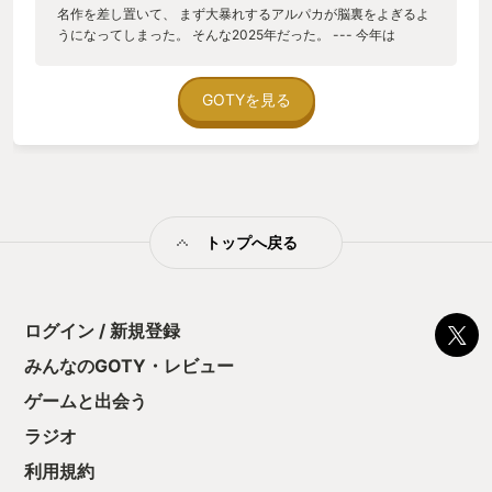
名作を差し置いて、 まず大暴れするアルパカが脳裏をよぎるよ
うになってしまった。 そんな2025年だった。 --- 今年は
Switch2の発売で大いに盛り上がった。 私は僅かな課金をケチ
ってNintendoオンラインに登録していなかったせいで公式の抽
選対象から弾かれ、逆に意地になって抽選に申し込みまくり、
GOTYを見る
結果当選した。 発売日に手に入れてはしゃいでいる中、ちょう
ど近い日程で友人夫婦が近況報告しに家に来る予定があったの
で、一緒にやろうと声をかけた。 友達と集まって皆でゲーム…
なんて素敵な響きだろうか。素敵ついでに百貨店でワインを買
った。楽しむためには努力を惜しまない。 しかし、人と集まっ
てゲームをする時にどうしても問題になるのが、“実力や熟練度
トップへ戻る
による戦力差”である。 ｢コントローラなんて久々に握ったよ！｣
と言う人や、そもそもゲームが日常に存在しない人。皆が存分
に楽しめて、かつ、ゲーマー側も手を抜いたりしなくて良い。
そんな都合の良いゲーム持ってたっけな…と悩みながらホーム
画面でゲーム一覧を眺めていると… いつぞやにセールで買った
ログイン / 新規登録
きり触っていなかったゲームが、じっとこちらを見つめている
みんなのGOTY・レビュー
気がした。 それが今年のYourGOTY、 ｢アルパカボール オール
スター｣ である。 --- ｢アルパカボール オールスター｣ スマッシ
ゲームと出会う
ュブラザーズDX、みたいな名前の響きをしているが、別に続編
でもデラックスエディションでもない。 アルパカボール オール
ラジオ
スター、 という名前のゲームなのだ。 正直、ゲームの内容も、
利用規約
何に惹かれて買ったのか覚えてない。 公式サイトを見ると、