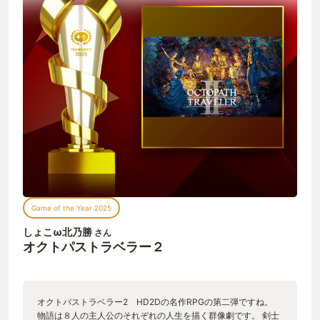
Game of the Year 2025
しょこω北乃勝
さん
オクトパストラベラー２
オクトパストラベラー2 HD2Dの名作RPGの第二弾ですね。
物語は８人の主人公のそれぞれの人生を描く群像劇です。 剣士