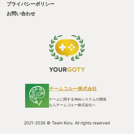
雑魚戦やレベル上げも凄く楽しいです。 また、キャラ同志の声
プライバシーポリシー
の掛け合いもキャラが映えてよかったですね＾＾ 各キャラで設
定されているフィールドコマンドも、昼夜で違って NPCから
お問い合わせ
ものを盗んだり、説得したり、一時的な仲間にしたり。。 どの
場面でもギミックが有って、そのすべてが戦闘に影響するアイ
テムだったりNPCだったりが有って、頑張りごたえが有るので
夢中になってしまいます。 画面の画も前作よりもパワーアップ
しており、背景の奥までこだわっていて（動物がいたり、森林
が遠くまで書き込まれていたり）ディテールの深度が深まって
いましたね。 そして、最高なのがBGMです。各シーンで盛り上
がる音楽が最高で、シーン毎必ず一周してBGMを聞いてしまい
ます。なんならゲームをしていない日常生活でもBGMをながし
て聞いてしまいました。 と 今年はこんなにドはまりした オク
トパストラベラー２を推していきたいと思います。
チームコルー株式会社
ゲームに関するWebシステムの開発
ならチームコルー株式会社へ
2021-2026 © Team Koru. All rights reserved