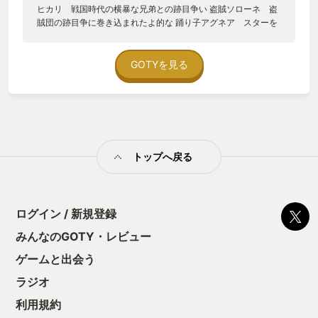
ヒカリ 戦国時代の横暴な兄弟との跡目争い 盗賊ソローネ 盗
賊団の跡目争に巻き込まれたよ的な 踊り子アグネア スターを
夢見る田舎娘の連続テレビ小説 商人パルテティオ 商人の父親
が友人に騙されて貧乏人に、、 審問官テメノス 教皇殺害の犯
人を捜す教団の審問官 学者オズバルド ライバル学者に家族を
GOTYを見る
殺され復讐劇の旅へ 狩人オーシュット 世界を旅して神モンス
ターを探してクレメンス 薬師キャスティ 病人を救いつつ、自
身の記憶喪失の謎を解く旅 筆者は主人公を聖火教の審問官テメ
ノスでスタートしたんですが、 謎解きのシーンになると、一人
の世界になってちょっと古畑任三郎ちっくになるのも面白かっ
たですね。 各主人公が章立てで物語が語られて、どのストーリ
トップへ戻る
ーも秀逸なんですよ。そして複雑に絡み合う点と線。あのキャ
ラこんなに重要だったのかとか、こいつ裏でこんなことしてた
のかとか、最後に分からせられてしまいますぅ。 バトルは前作
同様 おじさんが大好きオーソドックスなターン制コマンドバト
ルで 本ip特徴の、全ての敵に弱点が設定されていて、その弱点
ログイン / 新規登録
を突くとシールドポイントが削れてピヨピヨ状態に出来るの
みんなのGOTY・レビュー
で、敵が大技くりだす手前で止めたり、ダメージを沢山いれる
チャンスを作りドッカーンできもちいeeeeeeってなるのです。
ゲームと出会う
あと、ブーストポイントをうまく使ってターンを増やしたりし
底力というリミットブレイクてきな技が使えたり 状態異常やバ
ラジオ
フも管理が大切だったり メインジョブ＋サブジョブの組み合わ
利用規約
せで、立ち回りがいろいろ工夫できたり、戦闘も爽快感あって