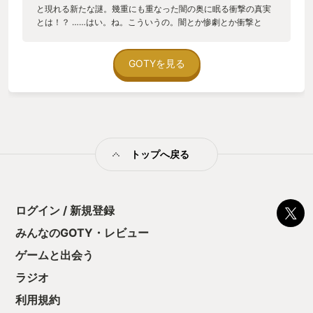
と現れる新たな謎。幾重にも重なった闇の奥に眠る衝撃の真実
とは！？ ……はい。ね。こういうの。闇とか惨劇とか衝撃と
か、もうよくないですか？ たまには簡単な事件を解決して楽
しむのも良いと思いませんか？ カエル探偵の事件簿は、世界で
二番目に優秀なカエル探偵くんが、怖くないし難しくもない事
GOTYを見る
件を解決するアドベンチャーゲームです。 カエル探偵くんが挑
む事件はどれも本当にしょうもないものばかり。事件が起こっ
ていることすら知らない住人までいる始末。曲者だらけの住人
たちに聞き込みをしているだけで、謎の方から勝手に解かれに
やって来ます。 二番目の事件からは待望の新要素！ なんと調
査メモの表紙をシールで好みにデコれるように！ そして事件の
トップへ戻る
終わりにはみんなでダンス！探偵も住人も被害者も一緒に踊ろ
う！（犯人も踊るよ！） 最後にみんなで踊るゲームは傑作に間
違いありません。 そんなカエル探偵の活躍を彩るのはキレッキ
レのテキスト。UNDERTALEやオブラディン号の帰還を訳した
福市恵子さんによる翻訳は本作のゆるーい空気を完璧にローカ
ログイン / 新規登録
ライズしていて、キャラクターのセリフ全てが爪痕を残しま
みんなのGOTY・レビュー
す。 三部作ですが全部合わせても5時間あればクリアできるゲ
ームなのでセット買いがオススメです。ここまで読んでもまだ
ゲームと出会う
疑っているあなたは一度公式サイトを見てください。制作者が
素敵な笑顔で出迎えてくれますよ。サイトに書かれているメッ
ラジオ
セージを引用しますね。 ——— 『カエル探偵１：のろわれた
利用規約
島』は、のろわれた島を探索しながらナゾを解く一人称視点3D