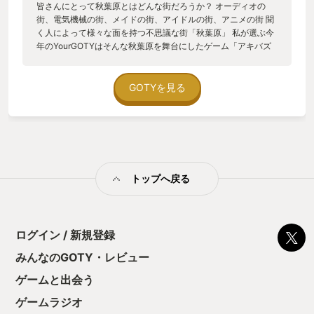
皆さんにとって秋葉原とはどんな街だろうか？ オーディオの
街、電気機械の街、メイドの街、アイドルの街、アニメの街 聞
く人によって様々な面を持つ不思議な街「秋葉原」 私が選ぶ今
年のYourGOTYはそんな秋葉原を舞台にしたゲーム「アキバズ
トリップ2DC（ディレクターズカット）」である。 開発、販売
は株式会社アクワイア 通常版は2013年に発売され、2017年に
は当時放送していたアニメ版アキバズトリップの要素を入れた
GOTYを見る
アキバズトリップ2+Aが発売。 そして今作アキバズトリップ
2DCは通常版から10年の時を経て2023年に全てのDLC、追加
シナリオを携え発売された。 ジャンルはアクションがメインの
アクションアドベンチャー。 頭、上半身、下半身と三部位に攻
撃コマンドが割り振れられていてそれぞれの部位を攻撃しライ
フを減らす。 そしてストリップアクションを繰り出し相手を全
トップへ戻る
裸にしよう、というのが主なアクション内容。 そう、タイトル
の「アキバズトリップ」とはアキバズ（秋葉原）のトリップ
（小旅行）とアキバ（秋葉原）のストリップ（脱衣ショー）の
ダブルミーニングなのである。 旅要素としては通常版発売当時
の2013年の秋葉原が高クオリティで再現されており、当時の秋
ログイン / 新規登録
葉原を旅行しているかのように探索できるのもこのゲームの楽
みんなのGOTY・レビュー
しみの1つである。 また、ゲーム内で当時の秋葉原のお店のチ
ラシが手に入るのだが、かの有名なとらのあなやソフマップ、
ゲームと出会う
アニメイトや野郎ラーメンなどの実名をしっかりと使っていて
没入感が凄い。 そして当時から2023年の間に閉店してしまっ
ゲームラジオ
たお店のチラシには名前の横に（閉店）と書かれていて秋葉原