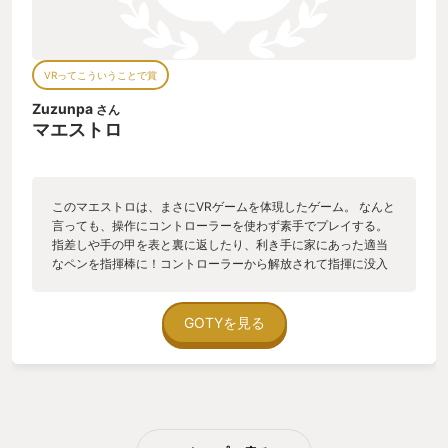
VRってこういうことで賞
Zuzunpa
さん
マエストロ
このマエストロは、まさにVRゲームを体現したゲーム。 なんと
言っても、操作にコントローラーを使わず素手でプレイする。
指差しや手の甲を表と裏に返したり、利き手に家にあった適当
なペンを指揮棒に！コントローラーから解放されて指揮に没入
できる。 そもそもPSVR2に指の状態をコントローラー無しで判
別できる機能があっただなんて。ちょっと衝撃だった。 とにか
く、指揮者となり全身を使ってオーケストラを率いる体験を家
GOTYを見る
で心ゆくまでできるというのは得難い体験だ。 難易度中までで
あれば、余裕もあるため自分が指揮している感覚で気持ち良
い。難易度高はかなり毛色が変わって、ノーツが入り乱れハー
ドなエクササイズになっていて、まだまともにクリアできな
い。 曲は、聞いたことのあるオーケストラが多い。今のとこ
ろ、追加コンテンツは有名映画のテーマ曲が多い。いずれ購入