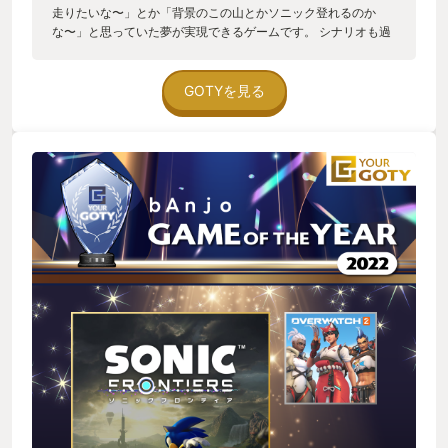
走りたいな〜」とか「背景のこの山とかソニック登れるのか
な〜」と思っていた夢が実現できるゲームです。 シナリオも過
去作の事知ってると「お！その話ソニック覚えてたんだ！」っ
て感じでシリーズファンにとってはファンサになって、知らな
くてもそこまで気にならなくメインシナリオを進められる内容
GOTYを見る
となっていて感動しました。 ソニックの新作は毎回不安要素が
多くて心配してましたが、間違いなくシリーズの中でも遊びや
すいゲームになってます！！