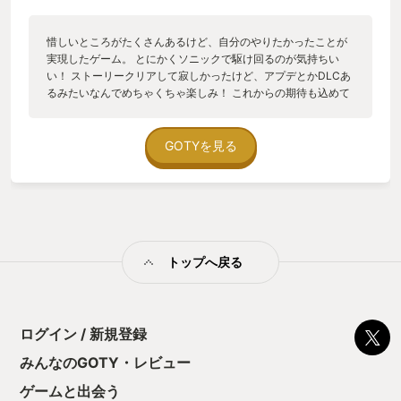
書かせてもらいましたが、粗削りな所もあれど、本作が多くの
人にプレイしてもらいたい作品であることは間違いないです。
過去作と比べると遊びやすくなってるので、「最近のソニック
惜しいところがたくさんあるけど、自分のやりたかったことが
って速いし覚えゲーやん」て敬遠してる人、まだソニックのゲ
実現したゲーム。 とにかくソニックで駆け回るのが気持ちい
ームをプレイしたことない人にとっても触れやすい作品なんじ
い！ ストーリークリアして寂しかったけど、アプデとかDLCあ
ゃないかと思います。 あとソニックのBGMは神です。超燃えま
るみたいなんでめちゃくちゃ楽しみ！ これからの期待も込めて
す。 日本で青いハリネズミ好きがもっと増えますように。
なんやかんやGOTYにしました。
GOTYを見る
トップへ戻る
ログイン / 新規登録
みんなのGOTY・レビュー
ゲームと出会う