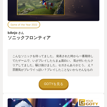
Game of the Year 2022
bAnjo
さん
ソニックフロンティア
こんなソニックを待ってました。 発表された時から一番期待し
てたゲームで、いざプレイしたらまぁ面白い。 気が付いたらク
リアしてました。駆け抜けました。セガさんありがとう。 え？
雰囲気がブレワイっぽい？プレイしたことないからそんなもの
知りません！ とにかく「今後のソニックシリーズの未来は明る
いかもな！」と感じた作品です。 ・音速で走るの超楽しい 本作
はいくつか用意されている広い島（公式ではオープンゾーンと
GOTYを見る
呼称）を"サイループ"という能力を使い、駆け回りながら島に
配置されているギミックや敵を攻略し、ストーリーを進めるた
めのキーアイテムを取得していくのがメインになります。 箱庭
での収集要素は最初は楽しいけど、途中から飽きてくるのが基
本ですがこのゲームは飽きない。 なんならストーリーそっちの