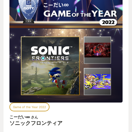
けでアイテムを集めてる。 ソニックチーム（開発）はこの辺よ
く頑張ったなと思いました。 リングを上限まで集めるとソニッ
クの走る速度がさらに速くなるので探索がさらに捗ります。 ・
謎が多くシリアスなストーリー ソニックワールドアドベンチャ
ー（2009）以降、ソニックのゲームはシリアスな展開もあれ
ど、どこかノリが軽いというか、あまり好きになれないストー
リーばかりでした。 しかし本作は結構本気めのシリアス展開。
昔懐かしいソニックが帰ってきたようで素直に嬉しかった。 ソ
ニックの行く手を阻む謎の少女、電脳空間に閉じ込められてし
まった仲間達…。 などなど、過去作品との繋がりやキャラクタ
ーの深堀りもあり、ここ10年程が酷かったからか久々に引き込
まれました。 ですが、ストーリーの進行は結構淡々としてい
て、もう少し重みが欲しかったのが本音……。 ・不満点も結構
あることはある 本作が時間を忘れるほどの面白さがあることは
間違いないのですが、やはり不満点はあります。 本作にはレベ
ルの概念（ソニックのスピードUPなど）があるのですが、一部
レベルは１ずつしか上げられなかったり、恐らく初めて導入さ
れたであろうバトルシステムも、コンボ中に時が止まって演出
が入る技があるなど、所々にテンポの悪さが見られました。 ま
Game of the Year 2022
た、あるタイミングでソニックはスーパーソニック（スーパー
サイヤ人みたいなやつ）に変身するのですが、個人的にスーパ
こーだい∞
さん
ーソニックに変身した時が最もテンポの悪さを感じました。
ソニックフロンティア
（自分が下手なだけかもしれませんがｗ） --- とまぁ、色々と