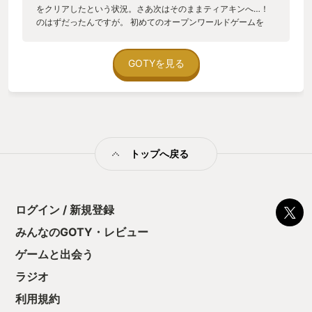
をクリアしたという状況。さあ次はそのままティアキンへ…！
のはずだったんですが。 初めてのオープンワールドゲームを
120時間遊んだ私は、大満足しつつも疲れていました。 「オー
プンワールドの大作を２本連続は無理！」 次に遊ぶゲームは
①ある程度一本道 ②単純作業も楽しくて、 ③でもストーリ
GOTYを見る
ーは歯ごたえがあるのがいいな というわがままな希望をドンピ
シャで叶えてくれたのが、たまたまセールで出会ったこのハー
ヴェステラでした。 ハーヴェステラは、スクエニの新規IPゲー
ムで、対応ハードはswitchとsteam。そのジャンルは「生活シ
ュミレーションRPG」。ダンジョンを攻略してメインストーリ
ーを進めていくパートと、農作物や動物の世話をする生活パー
トップへ戻る
トがあります。イメージとしては、ルーンファクトリーが近い
でしょうか。 これをスクエニが出したんです。 ええ、あのスク
エニです。 このゲームで特筆すべきは、まずは何よりもストー
リー。私の勝手な偏見ですが、農作業をするゲームって、スト
ーリーはライトな感じで、恋愛や結婚に重きが置かれたゲーム
ログイン / 新規登録
が多いと思っていました。このゲームは違います。スクエニで
みんなのGOTY・レビュー
すから。 舞台は『シーズライト』という、不思議な力を使って
生活を営む世界。そのシーズライトの異常により、『死季』と
ゲームと出会う
いう、農作物が枯れ、人は死に至る病気になるという異常事態
が発生しており、主人公はまずその問題を解決しようとしま
ラジオ
す。 それが、気がつけば、タイムディザスターに巻き込まれた
利用規約
少女を中心にしたSFファンタジーに華麗にシフト。「人間とは