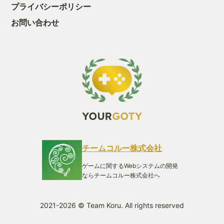
なにか」「なぜ生きているのか」という哲学的な問を矢継ぎ早
プライバシーポリシー
に投げかけてくるのです。 風呂敷の拡げ方は全く違うもの
の、それはどこのクロノ・トリガー？どこのゼノギアス？ そう
お問い合わせ
なんです。 こんにちは、あの頃のスクウェア。 君にここで会え
るなんて。 このストーリーラインの巧みさは、いきなり壮大な
物語にいくのではなく、あくまでもスタート地点が生活にある
こと。死季という、個々人の生活を害する身近な問題がスター
ト地点であること。それが日々の農作業とも違和感なく溶け込
んでいきます。 また、ゲームシステムとしても農業が上手く組
み込まれています。 このゲームの回復アイテムは、およそ日々
の収穫物と、主人公が家のキッチンで行う料理のみ。自分で作
物をとって、飯を作って、それを携えて冒険に行く。この生活
と探索が地続きになっている感じがとても良いのです。 また、
牧場系ゲームによくある１日の時間・活動制限。これがダンジ
ョン攻略にも適用されて、真夜中になると倒れて強制帰還にな
ってしまったり、スタミナが切れると戦闘も収穫もそれ以上で
チームコルー株式会社
きなくなったりと、ほどよい制約となり、ゲーム性を高めてく
れています。 キャラも良いんです。パーティーメンバーは、皆
ゲームに関するWebシステムの開発
それぞれが自分の仕事を持っていて、ダンジョン攻略時に集ま
ならチームコルー株式会社へ
るというシステム。各キャラのクエストがなんとそれぞれ10章
も用意されていて、それぞれの過去やメインストーリーのその
後を追うことができます。 なお、牧場系あるあるの結婚システ
2021-2026 © Team Koru. All rights reserved
ムはクリア後のお楽しみ程度ですが存在します。男女誰でもパ
ートナーにできるのがありがたい。ちなみに私は悩みすぎてま