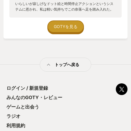
いらしいが寂しげなドット絵と時間停止アクションというシス
テムに惹かれ、私は軽い気持ちでこの奈落へ足を踏み入れた。
正直に言おう。 当初の期待はシステム的な「遊び」の部分にし
か向いていなかった。 しかし、約15時間の探索を終えエンディ
ングを迎えた今、 目当てだったゲームシステム以上に私の心を
GOTYを見る
動かしたのは美しいストーリーだった。 本稿では、狂気のクラ
フト体験と涙を誘う物語。 その二つの側面から、本作の特異な
魅力を紐解いていく。 ・あらすじ 崩壊した地球で地下に生きる
ことを選んだ者、地球を捨て宇宙に生きることを選んだ者が存
在する世界で主人公の少女モマは宇宙船から汚れた地球を見つ
めていた。 彼女以外の乗組員は亡くなっており、孤独な彼女の
トップへ戻る
心の支えは地球の地下深くから送られてきた「キミ」からのメ
ッセージだった。 孤独な宇宙船から「キミ」へ会うために地球
へ降り立つ。 目的はただ一つ、地底深くにいるという「キミ」
に会うこと。 100万階層からなるミリオンデプスへ飛び込んだ
少女モマのストーリーが始まる。 ・システム 本作の進行は極め
ログイン / 新規登録
てシンプルかつ残酷だ。 プレイヤーは常に、最深部を目指し進
みんなのGOTY・レビュー
んでいく。 ステージクリア後に3つの行き先が提示されるが、
どれを選ぼうともそれは「落下」を意味する。 一度降りれば、
ゲームと出会う
二度と上の階層には戻れない。 多くのローグライクゲームにお
いて、ルート分岐は戦略の一環に過ぎない。 だが本作におい
ラジオ
て、それは物理的な「不可逆性」を伴う重い決断となる。 物資
利用規約
が尽きようと、装備が破損しようと、進む道は「下」しかな