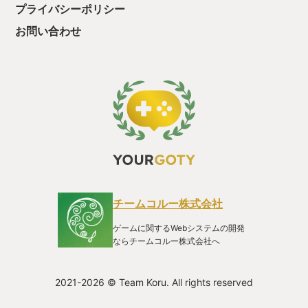
い。 この「戻れない」という設定が、単なるゲームルールを超
プライバシーポリシー
え物語の強度を支えている。 プレイヤーは落下するたびに彼女
の運命を追体験することになるのだ。 ・クラフト要素 シリアス
お問い合わせ
な設定とは裏腹に、本作の「武器クラフト」はプレイヤーの遊
び心を暴力的なまでに刺激する。 ブロック状のパーツを組み合
わせ独自の武器を作成するのだが、その自由度は常軌を逸して
いる。 「剣の形状が好きだから」という理由だけで、1つの剣
に柄（つか）を2個3個と付け倍率を稼ぐ。 剣の尻に銃口を取り
付け後ろに銃弾を発砲する。 あるいは、回転刃や爆弾を接合し
触れるもの全てを粉砕する凶器を生み出す。 バネを仕込んで反
動を増やし、敵に武器を当てたノックバックで別の敵にぶつけ
コンボを狙いやすくする……。 一見すると支離滅裂な、キメラ
のような武器たち。 しかし、本作の優れた点は、その混沌の中
に明確なロジックが存在することだ。 「見た目は滅茶苦茶だ
が、数値上の倍率は最強」という理屈が成立した瞬間、プレイ
ヤーはクラフトの沼に沈む。 武器が2つ持てるようになれば片
チームコルー株式会社
方を防御特化の盾にし、もう片方を殲滅用の重火器にするよう
なビルドも可能だ。 私は盾に銃口を付け、盾の砲台で防御兼遠
ゲームに関するWebシステムの開発
距離攻撃、近距離用には上記のキメラソードを良く使用してい
ならチームコルー株式会社へ
た。 試行錯誤の末に生まれた「自分だけの最強にして最悪な見
た目の武器」を振り回す快感は何物にも代えがたい体験だっ
た。 ・戦闘システム 戦闘システムは横画面アクションには珍し
2021-2026 © Team Koru. All rights reserved
く「プレイヤーが動くときだけ時間が進む」というターン制ス
トラテジーの要素を含んでいる。 マリオで例えるとマリオが0.1