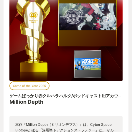
Game of the Year 2025
ゲームばっかり@クルハラハルク/ポッドキャスト用アカウント
さ
Million Depth
本作『Million Depth（ミリオンデプス）』は、Cyber Space
Biotopeが送る「深層墜下アクションストラテジー」だ。 かわ