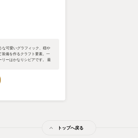
ような可愛いグラフィック、穏や
て装備を作るクラフト要素。一
ーリーはかなりシビアです。 最
が違い、夜は外で活動すること
にはマップ機能が全く無いので
頭をよぎります。 敵として主人
脅威に比べたら大したことはあ
ます。ゲーム開発はデンマーク
のでなので、寒さに対するリア
ターも少ないながら多彩です。親
なくなったリス、相棒を探すハ
は進んでいきます。彼らの話は
でいます。だから、絵本のよう
ないよと頬を引っ叩かれます。
トップへ戻る
おじさんとしては押さないわけ
ーバロウとさせて頂きました。