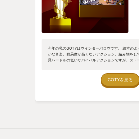
今年の私のGOTYはウインターバロウです。 絵本の
かな音楽、難易度が高くないアクション、編み物をし
見ハードルの低いサバイバルアクションですが、スト
大の敵はなんと言っても、冬の寒さ。昼と夜では寒さ
が難しくなるほど寒くなります。しかも、このゲーム
森の中ではすぐに迷う。夜に森の中で迷うとロストが
GOTYを見る
公のネズミよりも大きな虫が襲ってきますが、寒さの
りません。このゲームでは寒さ対策が最も重要になり
の会社、ゲーム販売はカナダの会社とどちらも北国な
リティが素晴らしいと思います。 登場するキャラク
子関係のうまくいかないカエル、どんぐりを収穫出来
リネズミ。彼らの困りごとを解決しながらストーリー
寓話的でどこか現実の世界ともリンクする内容を含ん
な世界に癒されようとゲームを始めるとそんなに甘く
北国で生まれたサバイバルゲームを北国で育った牧場
にはいきません。 だから、今年のGOTYはウインタ