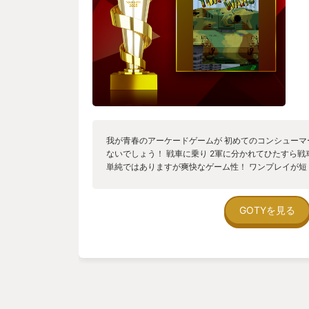
我が青春のアーケードゲームが 初めてのコンシューマー
ないでしょう！ 戦車に乗り 2軍に分かれてひたすら
単純ではありますが爽快なゲーム性！ ワンプレイが
ころ！ オンライン対戦がないのが残念なところ です
い！ 買ってください！そして遊んでください！ さす
新規作品で出るやもしれません！ 可能性はあります！
GOTYを見る
い！