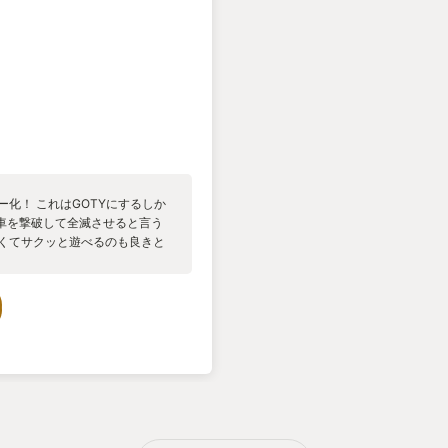
化！ これはGOTYにするしか
戦車を撃破して全滅させると言う
短くてサクッと遊べるのも良きと
ので声を大にして言わしてくださ
ればオンライン要素を盛り込んだ
 ですので買って遊んでくださ