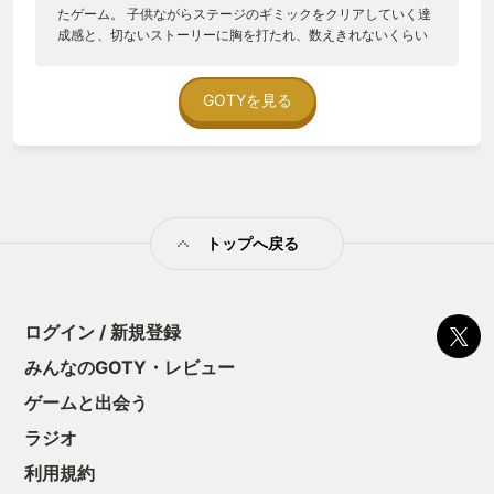
たゲーム。 子供ながらステージのギミックをクリアしていく達
成感と、切ないストーリーに胸を打たれ、数えきれないくらい
周回プレイした。 個人的にはUIは変更せずに当時のままでもよ
かった気はするけど、とにかく全てのステージが懐かしすぎ
て、プレイ中ずっと破顔してたw あと、セーブの時のBGMが好
GOTYを見る
きすぎてサントラまで買った。
トップへ戻る
ログイン / 新規登録
みんなのGOTY・レビュー
ゲームと出会う
ラジオ
利用規約