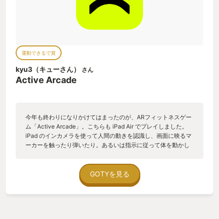
運動できるで賞
kyu3（キューさん）
さん
Active Arcade
今年も終わりになりかけてはまったのが、ARフィットネスゲー
ム「‎Active Arcade」。こちらも iPad Air でプレイしました。
iPad のインカメラを使って人間の動きを認識し、画面に映るマ
ーカーを触ったり弾いたり。あるいは指示に従って体を動かし
たり、自身の動きに連動して動くキャラクターを動かしてゲー
ムをクリアしたり。様々な体を動かすゲームが13種類（※. 2021
年12月時点）用意されており、自宅で手軽に運動できます。 加
GOTYを見る
えてプレイ中の様子は動画で撮影されるので、それを保存し
SNS にアップすれば、友達を楽しませることもできるかと。さ
らにパーティーゲームとしても使えると思います。 これも詳し
くはブログにまとめたので、良かったら見てみて下さい。 運動