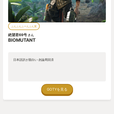
ふんふんふーんふん賞
絶望君69号
さん
BIOMUTANT
日本語訳が面白い 勿論周回済
GOTYを見る