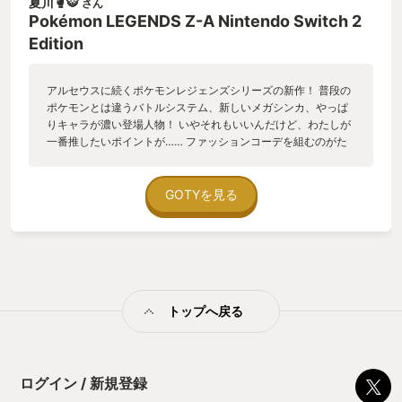
夏川🥊🐯
さん
言えば、新しい進化が見つかったんですよ！ ライチュウのメ
Pokémon LEGENDS Z-A Nintendo Switch 2
ガシンカは二つあるし、メガルカリオＺなんて追加のメガ進化
Edition
をコルニさんが使いこなしてて、格好良かったなぁ。 まあ、僕
と相棒のメガシンカが一番格好いいんですけどね。ＡＺさんも
そう思うでしょ？ ――お、タウニーが料理できたから帰って来
アルセウスに続くポケモンレジェンズシリーズの新作！ 普段の
てって。 実はこれからみんなで祝勝会なんです。 タウニーとア
ポケモンとは違うバトルシステム、新しいメガシンカ、やっぱ
イシャちゃんの作るカレーとクロワッサンとドーナツの組み合
りキャラが濃い登場人物！ いやそれもいいんだけど、わたしが
わせって半信半疑でしたけど、これが意外と美味しいんです
一番推したいポイントが…… ファッションコーデを組むのがた
よ。ＡＺさんにもぜひ食べて貰いたかったなぁ。 ……フラエッ
のしい！！！ SVは基本制服、アルセウスはちょっと昔の服装だ
テと一緒に、これからもミアレシティを守っていきますから、
ったので、現代の私服でコーデが組めるのは剣盾ぶり。 ストー
ＡＺさんは安心してくださいね。悪いやつがいたら、はめつの
リーのチャプターが切り替わるたびにコーデを変えて楽しんで
GOTYを見る
ひかりを撃っちゃいますから。ね、フラエッテ。 そういえば、
ます。 M次元ラッシュのときはどんなコーデで冒険しようか
センパイも近いうちにＡＺさんに会いに来たいっていってまし
な！（まだ本編クリアしてない）
たよ？ 楽しみにしていてくださいね。 ――それじゃ、また！
トップへ戻る
ログイン / 新規登録