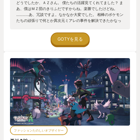
どうでしたか、ＡＺさん。 僕たちの活躍見てくれてました？ ま
あ、僕はＭＺ団のきりふだですからね。楽勝でしたけどね。
…………あ、冗談ですよ。なかなか大変でした。 相棒のポケモン
たちの頑張りで何とか異次元ミアレの事件を解決できたかなっ
て感じです。 一緒に戦ったタウニーとコルニさんはもちろんで
すけど、ＭＺ団の仲間や、ミアレのみんなの助力がなかった
ら、上手くいってたか保障はなかったですよ。 そもそも、アイ
GOTYを見る
シャちゃんとフーパがいなかったら事件に挑むことさえ出来な
かったかもだし。 とはいえ、終わりよければ全てよしですよ
ね。 タワーの事件でも思いましたけど、みんなこのミアレが大
好きなんですよね。 だから、突然、ポケモンが街中に生息する
ようになっても、その環境に順応して暮ら続けていく。この街
を守りたいと心の底から思う。本当に街もそこに住む人もいい
人たちばかりですよ。 ――いやー、センパイにお勧めされてミ
アレシティに観光に来て良かったなー。 着いて早々にカバンは
盗まれるし、突然ポケモンバトルをやらされるしで、はじめの
うちは散々だったけど、そのおかけでタウニーたちと友達にな
れたし、最高の相棒に出会えた訳ですからねー。 ポケモンバト
ルは奥深いですよね。 ポケモン同士の相性を考えて、誰に戦っ
てもらうか決める。いつ攻撃の指示を出すのか、相手の攻撃を
避けるために距離をどれだけ空けておくか。メガシンカをいつ
切るべきか。 あの一瞬に様々なことを考え尽くして勝ちまく
ファッションたのしいオブザイヤー
る。 これで僕たちはZAロワイヤルでAランクまで駆け上った優
秀なトレーナーとその相棒なんですよね！ ね！ メガシンカと