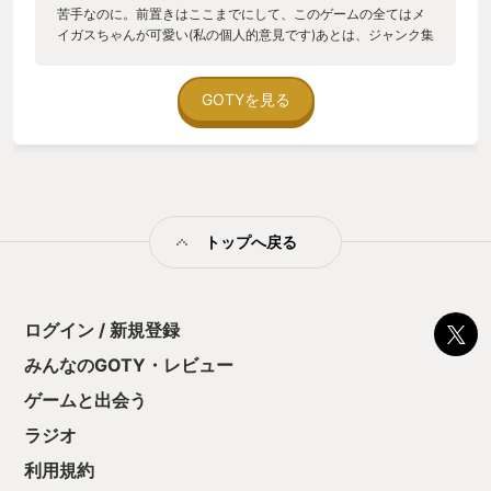
苦手なのに。前置きはここまでにして、このゲームの全てはメ
イガスちゃんが可愛い(私の個人的意見です)あとは、ジャンク集
めや盗賊団との死闘がいい。クレイドルの動きが早過ぎないし
ある程度心に余裕を持って行動出来る。だが、不意の落水！盗
賊団の奇襲で何度コントローラーを投げようとした事か。ひた
GOTYを見る
すら素材集めしてやっと手に入れた高性能なクレイドルを落水
や盗賊団にやられた時の絶望感… めっちゃサイコー！
トップへ戻る
ログイン / 新規登録
みんなのGOTY・レビュー
ゲームと出会う
ラジオ
利用規約