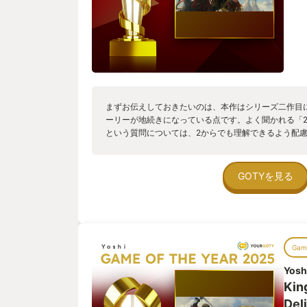
まずお伝えしておきたいのは、本作はシリーズ二作目
ーリーが地続きになっている点です。よく聞かれる「
という質問については、2からでも理解できるよう配
ブデータの引き継ぎもありません。そのため新規の方
だし、物語の根幹が主人公の復讐劇である以上、2か
るカタルシスがどうしても薄くなります。理解したう
GOTYを見る
せんが、ストーリーの完成度も含めて味わってほしい
イしていただきたいというのが本音です。とはいえ、
なので、腰を据えてプレイする覚悟だけはしておいて
________________________________________ ■
ア王国、現在のチェコ共和国にあたります。主人公ヘ
Game
の息子。友人や恋人と穏やかに過ごしていた日々は、
人によって一変し、両親を含む多くの住民が命を落と
Yosh
ヘンリーは、父から“ある貴族に渡すよう託された一本
Kin
を胸に貴族社会・騎士社会の中で成り上がっていくこと
ーが当初の目的を果たせぬまま幕を閉じるため、一見
Del