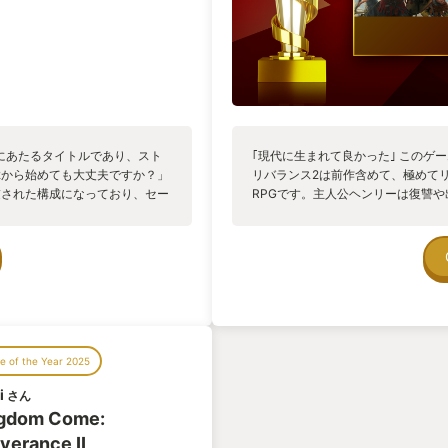
にあたるタイトルであり、スト
｢現代に生まれて良かった｣ このゲ
2から始めても大丈夫ですか？」
リバランス2は前作含めて、極めて
慮された構成になっており、セー
RPGです。主人公ヘンリーは復讐
にも優しい作りと言えます。 た
なるキャラなのですが、まぁ～何事
ら始めるとシナリオ進行で得られ
て皆無、失敗に失敗を重ね仲間割れ
えで遊ぶのであれば問題ありま
らします。 これはストーリーの部
私としては、ぜひ1作目からプレ
以上の相手ならほぼ勝てません。（
本作（2）は非常に大ボリューム
薬を売って薬師として生活してまし
ください。
しかもヘンリーは鍛冶屋の息子で騎
 1作目について 1作目の舞台は15世紀のボヘミ
かするのがこのゲームの楽しいとこ
ンリーは田舎町で暮らす鍛冶屋
強いヤツには巻かれましょう。こっ
 of the Year 2025
突如襲ってきた盗賊団とクマン
生き抜くために知恵を搾って何でも
します。 命からがら逃げ延びた
ロイックにならない世界観が私の愛
i
さん
の剣”を手に、父の意志と仇討ち
的な着地も含めて、馬鹿が着飾って
gdom Come:
になります。 1作目は、ヘンリ
史ですよねぇ、と引いた目線でサクｯ
するとモヤモヤしそうですが、
iverance II
や～｢現代に生まれて良かった｣