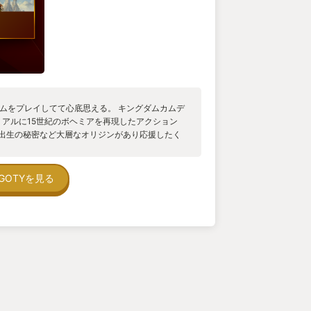
ームをプレイしてて心底思える。 キングダムカムデ
リアルに15世紀のボヘミアを再現したアクション
や出生の秘密など大層なオリジンがあり応援したく
も上手く行かない！手はずどおりにいくことなん
やら逮捕勾留やらで主人公とは思えない醜態をさ
分だけではなく追い剥ぎとの戦闘ですら命懸け、2人
GOTYを見る
私はしばらく森から出られず、薬草などで作った
た） 当然です！現実的に考えて無理なんですよ！
士でもなんでも無いのですし。 でも、それを何と
ろ♪不意打ちしましょう、不利なら逃げましょう、
ちが有利ならやっちゃいましょう！ 過酷な中世を
やりましょう！ と、こういった具合でまったくヒ
するキングダムカムデリバランスなんです！最終
カッコつけながら俺が！俺が！とやってるのが歴
とえぐる。 本当に｢カッコいい｣ゲームです。 い