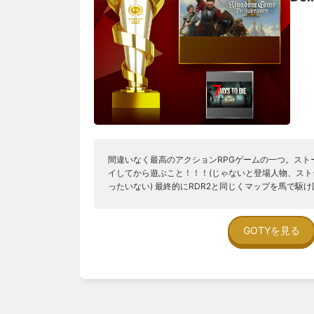
最初は折り合いの悪かったライバルとの関係が、共に
変わっていく描写が見事で、人間臭いドラマがフルボ
います。「旅立ち」で締めるラストは“小説の上巻を読
中途半端さは感じません。 そして何より、1作目の発
ーに比べ、今から1と2を連続で楽しめる方は非常に幸
________________________________________ 
せんが、2では“1の時点で盗賊3人を同時に相手にでき
ータ引継ぎなしで自然かつ説得力のある形で再構築す
は本当に見事で、ぜひ実際にプレイして確かめていた
ンポを切らさない構成力も相まって、没入感はさらに
________________________________________
NPCの生活感ある会話、建築物の造形、オブジェクト
間違いなく最高のアクションRPGゲームの一つ。スト
いるだけでも時間を奪われるほどのリアリティがありま
イしてから遊ぶこと！！！(じゃないと登場人物、ス
がプレイヤーの行動を“記憶”する点。 盗みや殺害と
ったいない) 最終的にRDR2と同じくマップを馬で駆
でなくても他人の家への不法侵入や怪しい挙動を見ら
しい。
て記憶され、後のイベント結果に影響することもあり
っかり扱われるその厳格さは、この世界に生きている
GOTYを見る
た、本作は1・2ともに利便性よりリアリティを優先し
比べると不便さが目立ちます。ここは事前に理解して
________________________________________
リーにとって、戦闘は避けられません。そしてこのバ
になっています。 一人称視点の近接戦は、画面に表
右スティックを上・右上・左上・右下・左下へと倒し