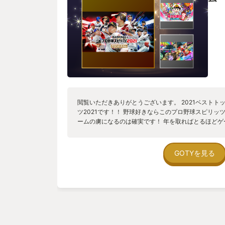
閲覧いただきありがとうございます。 2021ベストト
ツ2021です！！ 野球好きならこのプロ野球スピリッ
ームの虜になるのは確実です！ 年を取ればとるほどゲ
かし・・・・ 野球が好きな人ほど、リアルな野球な
いですよ！！ おすすめポイントとして ○あのプロ野
る！ ・・・元阪神 藤川球児 あの火の玉ストレート
GOTYを見る
神タイガースの絶対的守護神を務めてなおかつ、 ア
あの藤川球児さんが、コナミの宣伝にも出てるくらい
ても実際にプレー？をしてそのリアルのプレーをユー
す。 ○あの有名大リーガーもやっているゲームである
レスのダルビッシュ有 選手です。 海の向こうでつ
る！ スマホ版では特にダルビッシュ投手がレクチャ
シュ有投手のおかげで プレゼントももらえたりなんて