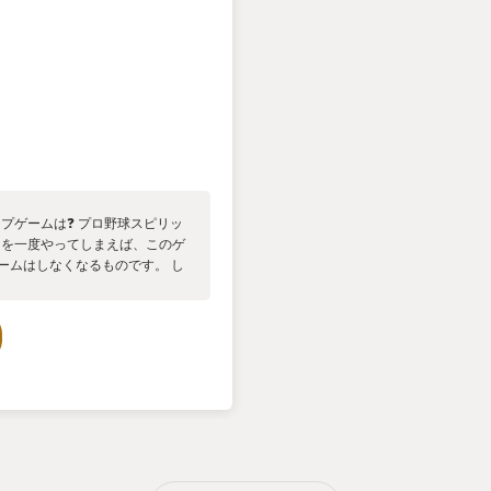
ップゲームは❓ プロ野球スピリッ
ツを一度やってしまえば、このゲ
ームはしなくなるものです。 し
らば興味を惹かれるのは間違えな
球経験者もやっているゲームであ
を武器に、日本の大人気球団の阪
メリカ大リーグでもプレーをした
のゲームなんです。 宣伝といっ
チューブでも公開をしていま
！ ・・・米大リーグ所属 パド
ながっているというのが凄すぎ
ーしていて、しまいにはダルビッ
ということもあるんです。 筆者