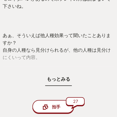
下さいね。
あぁ、そういえば他人種効果って聞いたことありま
すか？
自身の人種なら見分けられるが、他の人種は見分け
にくいって内容。
もっとみる
これがワタクシ、このゲームのアクト1最後の衝撃シ
ーンで波乱を招きまして。
もう遊んだ方ならご存知でしょうが、主人公のギュ
スターヴが死ぬ。
27
拍手
で、このギュスターヴを私は「ヒゲの男」ぐらいに
しか認識しておりませなんだ。