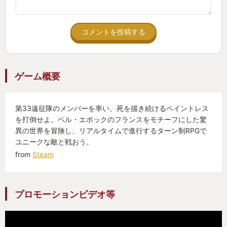
それでも是非ともエクスペディション33を遊んで欲
しいな。後々、もっとデカい話の展開あるし。
コメントを投稿する
このゲームとにかく曲がいいんだ。
「gestral summer party」って名前の戦闘曲がある
ゲーム概要
んだけど個人的に猛烈に気に入りまして。
毎朝目覚ましで流す程好き。
第33遠征隊のメンバーを率い、死を描き続けるペイントレス
何ならちゃんと頭から聴きたいから、曲が流れる5分
を打倒せよ。ベル・エポックのフランスをモチーフにした驚
前にアラームかけているくらい。
異の世界を冒険し、リアルタイムで進行するターン制RPGで
他にも名曲たくさんあるよ。
ユニークな敵と戦おう。
from
Steam
プロモーションビデオ等