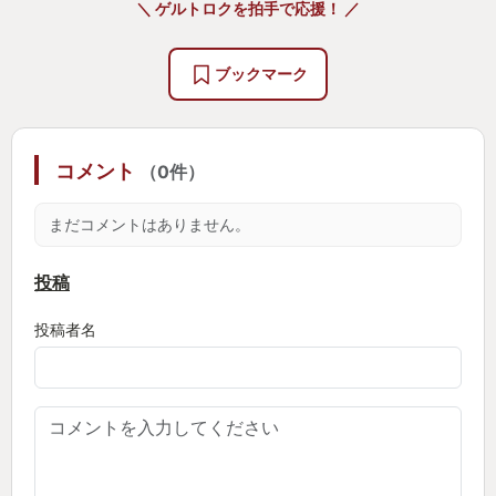
＼ ゲルトロクを拍手で応援！ ／
このシーンに新キャラのヴェルソが出てくるのだけ
ど、コイツも「ヒゲの男」！
ブックマーク
ここで他人種効果発動！思い切り混同しまして、別
の世界線のギュスターヴか？とか、未来のギュスタ
コメント
（0件）
ーヴか？とか思っちゃったわけです。いやはやお恥
ずかしい。そもそもギュスターヴは義手だろ！
まだコメントはありません。
でも、「ギュスターヴ ヴェルソ」と検索かけよう
投稿
とすると候補に「似てる」ってでてくるから
投稿者名
同じような体験した人も多少はいるかも・・・
未プレイなのにここまで読んじゃった人がもしいた
としたら、ストーリーの衝撃度3割減になるかもだけ
ど