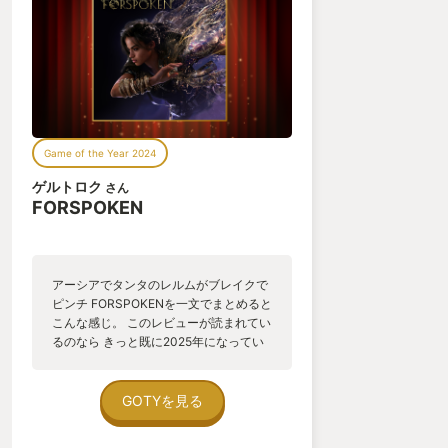
Game of the Year 2024
ゲルトロク
さん
FORSPOKEN
アーシアでタンタのレルムがブレイクで
ピンチ FORSPOKENを一文でまとめると
こんな感じ。 このレビューが読まれてい
るのなら きっと既に2025年になってい
ることでしょう。 大晦日の夕暮れ、今年
も残すところ数時間といった タイミング
でふとYOUR GOTYを思い出し、 私もい
GOTYを見る
っちょやってやろうと思い立った次第。
自分もゲーマーの端くれ。 2024年も