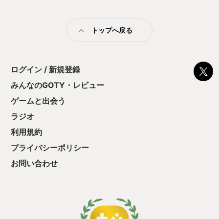
った。 世界感の掘り下げや個性的なキャ
止する設定を有効
ラクター達との交流をまだまだ出来たの
の仕組みの理解が
ではなかろうか。 あの元鍛冶屋のオバサ
満足できるまで予
トップへ戻る
ンはいいキャラしてる。 マップは広く、
る！これにより沼
宝箱も見つけやすいのはありがたいが 配
ミットがあるのに
置や中身に魅力がさらにあっても良かっ
に勤しんでしまう
たと思う。 具体的な改善案を出せるわけ
型のローグライト
ではないから心苦しいのだけれど、いま
ログイン / 新規登録
をクリアしたら今
一歩足りない、もうちょっと欲しいみた
う気持ちを揺るが
みんなのGOTY・レビュー
いな感情を抱きながら終始プレイした。
後の報酬で「これ
正直、今年プレイしたゲームの中で満足
ゲームと出会う
ちゃうじゃぁん。
のいく 個人的に文句のないゲームは他に
っと試すだけだか
あった。 でも、数年後にイチバン記憶に
ラジオ
て、クリアしちゃ
残っているのは FORSPOKENだと思う。
酬きたよ。もう寝
利用規約
満たされた幸福な記憶は薄れやすく、 あ
・・・・・ 「ぉ
ともう少し！という口惜さ満ち満ちの体
プライバシーポリシー
た、クリアまでや
験は残る。 ちなみに、FORSPOKENを遊
も工場自動化沼に
び尽くした後に 直近でPS5を購入した知
お問い合わせ
人へプレゼントしたが、 ディスクドライ
ブついてないPS5Proを購入していたと
いうオチ。 さらにはプレゼントした翌日
にゲームカタログにFORSPOKENが入る
と発表されるという2段オチ。 こんなゲ
ーム外の体験もあって 今年一番印象的だ