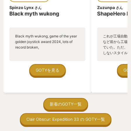
タ」とよばれる指導者が統治する「レル
Spinzo Lynx
Zuzunpa
さん
さん
ム」と呼ばれる地域が4つあり、 それら
Black myth wukong
ShapeHero F
が「ブレイク」と呼ばれる謎の瘴気によ
って崩壊の危機にさらされている。 そん
な世界で主人公フレイは喋る腕輪カフを
身につけ、現地の問題や人とぶつかりな
Black myth wukong, game of the year
これが工場自動化
がら元の世界へ帰らんとする。
golden joystick award 2024, lots of
など前から工場自
・・・・・・・・・・・・・・・・・・・・
record broken,
ていた。ただ、P
そんなFORSPOKENだが、 はっきり言い
しないスタイルだし、P
ましょう。 このゲーム、本当に残念なの
のゲームいっぱい
です。惜しいのです。 「もっと上手く出
ていた。 ただ、Sha
来ただろう！」という感想が強い。 魔法
在を知ってから、
GOTYを見る
GO
パルクールでオープンワールドを走り回
う。気になる。ほ
ったり、 様々な魔法を駆使してスタイリ
ゃった。あぁ、セ
ッシュに敵を殲滅したりといった体験は
っている。あっ、
かなりオススメできるが それができるよ
がない少しだけだ
うになるのが遅い。（個人の感想です）
を始めると、覚え
そこそこプレイしないと真の移動や戦闘
間制限があって、
新着のGOTY一覧
が出来ないのはもったいないと思う。 魔
取っ付きづらいじ
法の力による幻想的な風景の中を高速で
トコンベアの配置
移動するのは快感だし、強力な魔法で一
Clair Obscur: Expedition 33 の GOTY一覧
ん！このゲーム、
方的に敵をボッコボコにするのは楽しい
向けか？というの
からね。 サブストーリーももっと欲しか
の印象。 しかし